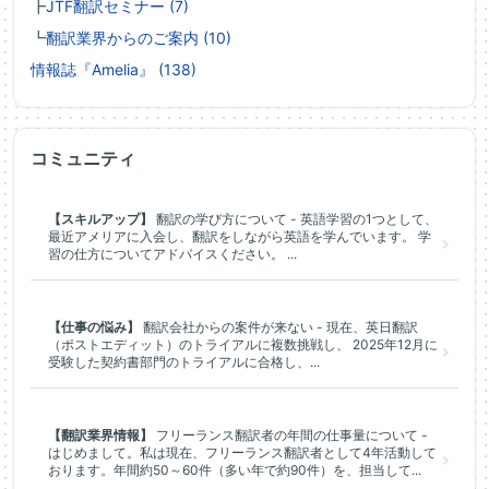
┣
JTF翻訳セミナー (7)
┗
翻訳業界からのご案内 (10)
情報誌『Amelia』 (138)
コミュニティ
【スキルアップ】
翻訳の学び方について - 英語学習の1つとして、
最近アメリアに入会し、翻訳をしながら英語を学んでいます。 学
習の仕方についてアドバイスください。 ...
【仕事の悩み】
翻訳会社からの案件が来ない - 現在、英日翻訳
（ポストエディット）のトライアルに複数挑戦し、 2025年12月に
受験した契約書部門のトライアルに合格し、...
【翻訳業界情報】
フリーランス翻訳者の年間の仕事量について -
はじめまして。私は現在、フリーランス翻訳者として4年活動して
おります。年間約50～60件（多い年で約90件）を、担当して...