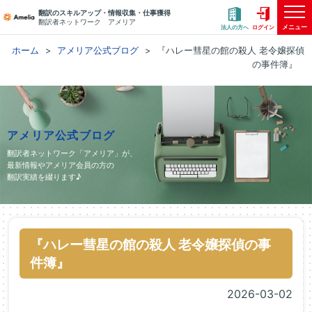
翻訳のスキルアップ・情報収集・仕事獲得
翻訳者ネットワーク アメリア
メニュー
法人の方へ
ログイン
ホーム
アメリア公式ブログ
『ハレー彗星の館の殺人 老令嬢探偵
の事件簿』
アメリア公式ブログ
翻訳者ネットワーク「アメリア」が、
最新情報やアメリア会員の方の
翻訳実績を綴ります♪
『ハレー彗星の館の殺人 老令嬢探偵の事
件簿』
2026-03-02