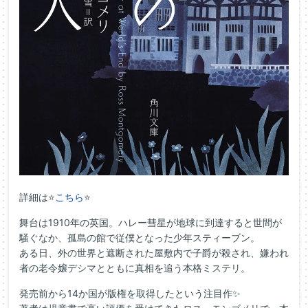
詳細は⭐
こちら
⭐
舞台は1910年の英国。ハレー彗星が地球に到達すると世間が
騒ぐなか、孤島の館で従僕となった少年スティーブン。
ある日、外の世界と遮断された屋敷内で子爵が殺され、嫌われ
者の老令嬢デシマとともに真相を追う本格ミステリ。
発売前から14か国が版権を取得したという注目作✨