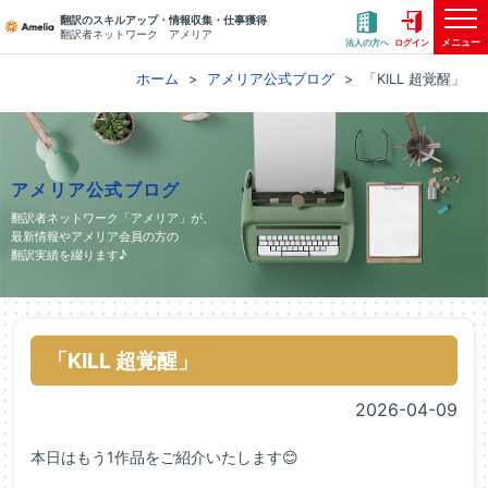
翻訳のスキルアップ・情報収集・仕事獲得
翻訳者ネットワーク アメリア
メニュー
法人の方へ
ログイン
ホーム
アメリア公式ブログ
「KILL 超覚醒」
アメリア公式ブログ
翻訳者ネットワーク「アメリア」が、
最新情報やアメリア会員の方の
翻訳実績を綴ります♪
「KILL 超覚醒」
2026-04-09
本日はもう1作品をご紹介いたします😊