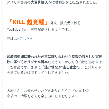
アメリア会員の
大岩 剛さん
が吹替翻訳をご担当されました。
「KILL 超覚醒」
発売・販売元：松竹
YouTubeほか、有料配信されるようです。
詳細は⭐
こちら
⭐
武装強盗団に襲われた列車に乗り合わせた監督の恐ろしい実体
験に基づくオリジナル脚本
だそうで、かなり心拍数があがりそ
うな作品です。まさに
「逃げ場なき”走る密室”」
。公式サイト
を見ているだけでドキドキしてきました。
大岩さん、お知らせいただきありがとうございます😊
今後のご活躍もとても楽しみにしております✨