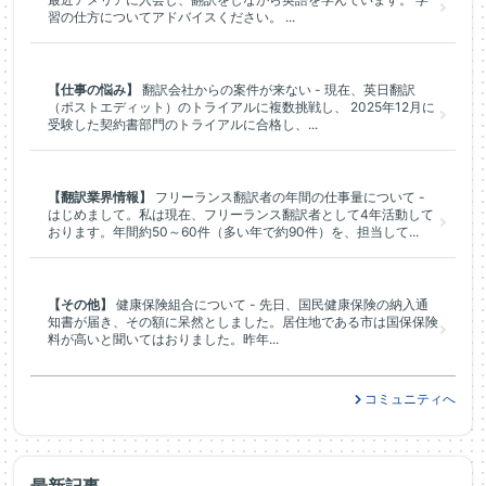
習の仕方についてアドバイスください。 ...
【仕事の悩み】
翻訳会社からの案件が来ない - 現在、英日翻訳
（ポストエディット）のトライアルに複数挑戦し、 2025年12月に
受験した契約書部門のトライアルに合格し、...
【翻訳業界情報】
フリーランス翻訳者の年間の仕事量について -
はじめまして。私は現在、フリーランス翻訳者として4年活動して
おります。年間約50～60件（多い年で約90件）を、担当して...
【その他】
健康保険組合について - 先日、国民健康保険の納入通
知書が届き、その額に呆然としました。居住地である市は国保保険
料が高いと聞いてはおりました。昨年...
コミュニティへ