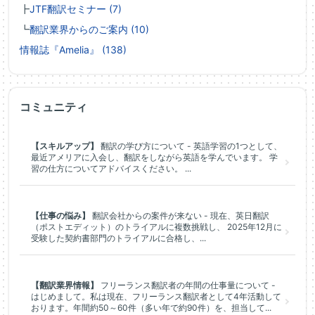
┣
JTF翻訳セミナー (7)
┗
翻訳業界からのご案内 (10)
情報誌『Amelia』 (138)
コミュニティ
【スキルアップ】
翻訳の学び方について - 英語学習の1つとして、
最近アメリアに入会し、翻訳をしながら英語を学んでいます。 学
習の仕方についてアドバイスください。 ...
【仕事の悩み】
翻訳会社からの案件が来ない - 現在、英日翻訳
（ポストエディット）のトライアルに複数挑戦し、 2025年12月に
受験した契約書部門のトライアルに合格し、...
【翻訳業界情報】
フリーランス翻訳者の年間の仕事量について -
はじめまして。私は現在、フリーランス翻訳者として4年活動して
おります。年間約50～60件（多い年で約90件）を、担当して...