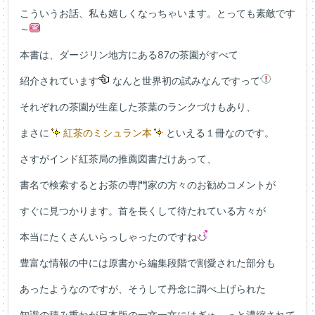
こういうお話、私も嬉しくなっちゃいます。とっても素敵です
～
本書は、ダージリン地方にある87の茶園がすべて
紹介されています
なんと世界初の試みなんですって
それぞれの茶園が生産した茶葉のランクづけもあり、
まさに
紅茶のミシュラン本
といえる１冊なのです。
さすがインド紅茶局の推薦図書だけあって、
書名で検索するとお茶の専門家の方々のお勧めコメントが
すぐに見つかります。首を長くして待たれている方々が
本当にたくさんいらっしゃったのですね
豊富な情報の中には原書から編集段階で割愛された部分も
あったようなのですが、そうして丹念に調べ上げられた
知識の積み重ねが日本版の一文一文にはぎゅ～っと濃縮されて