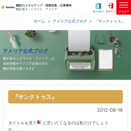
翻訳のスキルアップ・情報収集・仕事獲得
翻訳者ネットワーク アメリア
メニュー
法人の方へ
ログイン
ホーム
アメリア公式ブログ
『サンクトゥス』
アメリア公式ブログ
翻訳者ネットワーク「アメリア」が、
最新情報やアメリア会員の方の
翻訳実績を綴ります♪
『サンクトゥス』
2012-08-16
タイトルを見て
と言いたくなるのは私だけでしょう
か。。。