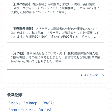
【仕事の悩み】
翻訳会社からの案件が来ない - 現在、英日翻訳
（ポストエディット）のトライアルに複数挑戦し、 2025年12月に
受験した契約書部門のトライアルに合格し、...
【翻訳業界情報】
フリーランス翻訳者の年間の仕事量について -
はじめまして。私は現在、フリーランス翻訳者として4年活動して
おります。年間約50～60件（多い年で約90件）を、担当して...
【その他】
健康保険組合について - 先日、国民健康保険の納入通
知書が届き、その額に呆然としました。居住地である市は国保保険
料が高いと聞いてはおりました。昨年...
コミュニティへ
最新記事
『Marv』『Milarep... (08/07)
『定例トライアル... (08/05)