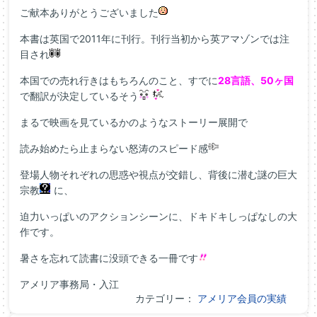
ご献本ありがとうございました
本書は英国で2011年に刊行。刊行当初から英アマゾンでは注
目され
本国での売れ行きはもちろんのこと、すでに
28言語、50ヶ国
で翻訳が決定しているそう
まるで映画を見ているかのようなストーリー展開で
読み始めたら止まらない怒涛のスピード感
登場人物それぞれの思惑や視点が交錯し、背後に潜む謎の巨大
宗教
に、
迫力いっぱいのアクションシーンに、ドキドキしっぱなしの大
作です。
暑さを忘れて読書に没頭できる一冊です
アメリア事務局・入江
カテゴリー：
アメリア会員の実績