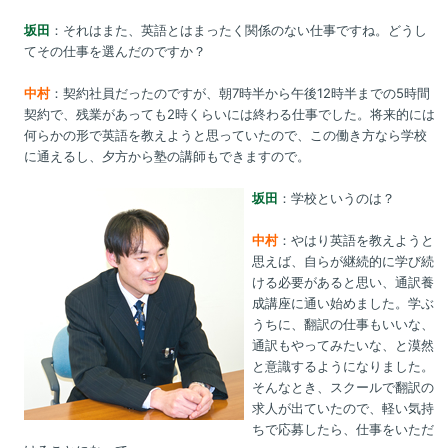
坂田
：それはまた、英語とはまったく関係のない仕事ですね。どうし
てその仕事を選んだのですか？
中村
：契約社員だったのですが、朝7時半から午後12時半までの5時間
契約で、残業があっても2時くらいには終わる仕事でした。将来的には
何らかの形で英語を教えようと思っていたので、この働き方なら学校
に通えるし、夕方から塾の講師もできますので。
坂田
：学校というのは？
中村
：やはり英語を教えようと
思えば、自らが継続的に学び続
ける必要があると思い、通訳養
成講座に通い始めました。学ぶ
うちに、翻訳の仕事もいいな、
通訳もやってみたいな、と漠然
と意識するようになりました。
そんなとき、スクールで翻訳の
求人が出ていたので、軽い気持
ちで応募したら、仕事をいただ