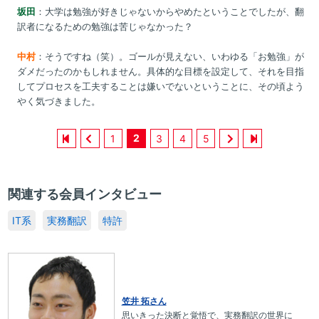
坂田
：大学は勉強が好きじゃないからやめたということでしたが、翻
訳者になるための勉強は苦じゃなかった？
中村
：そうですね（笑）。ゴールが見えない、いわゆる「お勉強」が
ダメだったのかもしれません。具体的な目標を設定して、それを目指
してプロセスを工夫することは嫌いでないということに、その頃よう
やく気づきました。
2
1
3
4
5
関連する会員インタビュー
IT系
実務翻訳
特許
笠井 拓さん
思いきった決断と覚悟で、実務翻訳の世界に