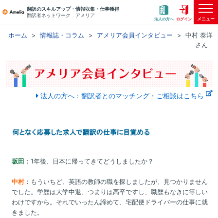
翻訳のスキルアップ・情報収集・仕事獲得
翻訳者ネットワーク アメリア
メニュー
法人の方へ
ログイン
ホーム
情報誌・コラム
アメリア会員インタビュー
中村 泰洋
さん
法人の方へ：翻訳者とのマッチング・ご相談はこちら
坂田
：1年後、日本に帰ってきてどうしましたか？
中村
：もういちど、英語の教師の職を探しましたが、見つかりません
でした。学歴は大学中退、つまりは高卒ですし、職歴もなきに等しい
わけですから。それでいったん諦めて、宅配便ドライバーの仕事に就
きました。