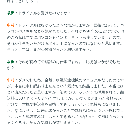
けることになって。
坂田
：トライアルを受けたのですか？
中村
：トライアルはなかったような気がしますが、面接はあって、パ
ソコンのスキルなどを訊かれました。それが1996年のことですが、そ
のころ私はすでにパソコンもインターネットも使っていましたので、
それが仕事をいただけるポイントになったのではないかと思います。
当時としては、まだ少数派だったと思いますから。
坂田
：それが初めての翻訳のお仕事ですね。手応えはいかがでした
か？
中村
：ダメでしたね、全然。物流関連機械のマニュアルだったのです
が、本当に申し訳ありませんという気持ちで納品しました。本当にひ
どい出来だったと思いますが、初めてのチャレンジで採用されて、翻
訳料は30万円くらいだったでしょうか。かなりまとまった金額もいた
だけて、本気で翻訳者を目指してみようかという気持ちになりまし
た。なによりも、出来が悪かったことで気持ちに火がついた感じでし
た。もっと勉強すれば、もっとできるんじゃないか、次回はもっとう
まくやろう。そんな気持ちが芽生えました。