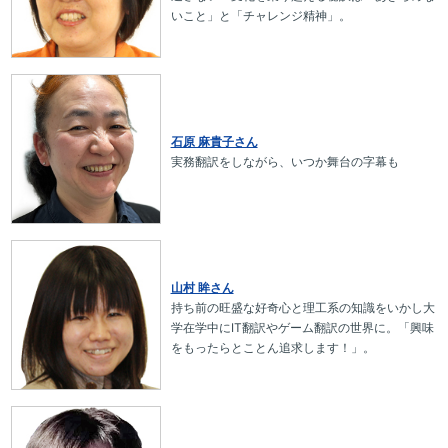
いこと」と「チャレンジ精神」。
石原 麻貴子さん
実務翻訳をしながら、いつか舞台の字幕も
山村 眸さん
持ち前の旺盛な好奇心と理工系の知識をいかし大
学在学中にIT翻訳やゲーム翻訳の世界に。「興味
をもったらとことん追求します！」。