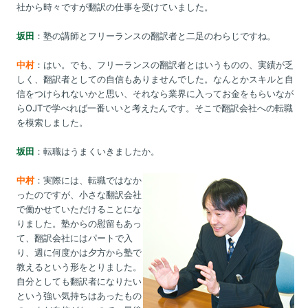
社から時々ですが翻訳の仕事を受けていました。
坂田
：塾の講師とフリーランスの翻訳者と二足のわらじですね。
中村
：はい。でも、フリーランスの翻訳者とはいうものの、実績が乏
しく、翻訳者としての自信もありませんでした。なんとかスキルと自
信をつけられないかと思い、それなら業界に入ってお金をもらいなが
らOJTで学べれば一番いいと考えたんです。そこで翻訳会社への転職
を模索しました。
坂田
：転職はうまくいきましたか。
中村
：実際には、転職ではなか
ったのですが、小さな翻訳会社
で働かせていただけることにな
りました。塾からの慰留もあっ
て、翻訳会社にはパートで入
り、週に何度かは夕方から塾で
教えるという形をとりました。
自分としても翻訳者になりたい
という強い気持ちはあったもの