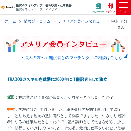
翻訳のスキルアップ・情報収集・仕事獲得
翻訳者ネットワーク アメリア
メニュー
法人の方へ
ログイン
ホーム
情報誌・コラム
アメリア会員インタビュー
中村 泰洋
さん
法人の方へ：翻訳者とのマッチング・ご相談はこちら
坂田
：翻訳者という目標が決まり、それからどうしましたか？
中村
：学校には2年間通いました。運送会社の契約社員も1年で満了
し、とりあえず地元の塾に講師として就職できました。いきなり翻訳
者になるのは無理だと思ったので、塾の講師として働きながら、少し
ずつ移行していければいいなと。その頃、最初に仕事をいただいた会