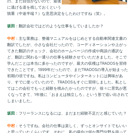
の、まだ自信がないので、最後
に逃げる道を残しておくという
慎重（中途半端？）な意思決定をしたわけですね（笑）。
坂田
：翻訳会社ではどのような仕事をしていましたか？
中村
：主な業務は、整備マニュアルをはじめとする自動車関連文書の
翻訳でしたが、小さな会社だったので、コーディネーションや上がっ
てきた翻訳のチェック、会社のホームページの作成や商談の通訳な
ど、翻訳に関わる一通りの仕事を経験させていただきました。そこで
学んだことは本当に多かったのですが、最大の収穫はTRADOSを習得
できたことです。1999年だったので、まだTRADOSの導入が始まった
初期の頃ですね。私はコンピュータやインターネットには興味があ
り、すでに使っていたので、TRADOSもすぐに習得しました。私とし
てはこの会社でもっと経験を積みたかったのですが、徐々に景気が悪
くなってきて、1年後に「おまえは独立しろ」という形で追い出されて
しまいました。
坂田
：フリーランスになるには、まだまだ経験不足だと感じていた？
中村
：そうですね。会社の仕事は楽しく、ずっとオンサイトでもいい
と思っていたくらいです。それに、私の場合は何か専門分野を持って