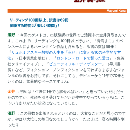
濱野
：今回のゲストは、出版翻訳の世界でご活躍中の金井真弓さんで
す。これまでにリーディングを100冊以上行ない、「青海まこ」のペ
ンネームによるハーレクイン作品も含めると、訳書の数は69冊！
『
リュボミアスキー教授の人生を「幸せ」に変える10の科学的な方
法
』（日本実業出版社）、『
ロンドン・ロードで誓った愛は
』（集英
社クリエイティブ）、『
ビューティフル・ディザスター
』（早川書
房）など、フィクション、ノンフィクションを問わずさまざまなジャ
ンルの訳書をお持ちです。それにしても、デビューから11年で70冊と
いうのは、驚異的なペースですよね。
金井
：初めは「生涯に1冊でも訳せればいい」と思っていただけだっ
たのですが、依頼を引き受けてただただ夢中でやっているうちに、こ
ういうありがたい状況になっていました。
濱野
：この冊数を出版されるというのは、大変なことだと思うのです
が、やはり大忙しの毎日なのでしょうか？ たとえば、寝る時間を削
ったり……