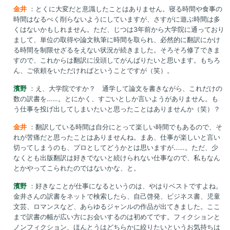
金井
：とくに大変だと意識したことはありません。寝る時間や食事の
時間はなるべく削らないようにしていますが、さすがに遊ぶ時間は多
くはないかもしれません。ただ、じつは3年前から大学院に通っており
まして、単位の取得や論文執筆に時間を取られ、必然的に翻訳にかけ
る時間を制限せざるをえない状況が続きました。そろそろ修了できま
すので、これからは翻訳に没頭してがんばりたいと思います。もちろ
ん、ご依頼をいただければということですが（笑）。
濱野
：え、大学院ですか？ 通学して論文を書きながら、これだけの
数の訳書を……。とにかく、すごいとしか言いようがありません。も
う仕事を投げ出してしまいたいと思ったことはありませんか（笑）？
金井
：翻訳している時間は自分にとって楽しい時間でもあるので、そ
れが苦痛だと思ったことはありませんね。まあ、仕事が楽しいと言い
切ってしまうのも、プロとしてどうかとは思いますが……。ただ、少
なくとも出版翻訳は好きでないと続けられない仕事なので、私もなん
とかやってこられたのではないかな、と。
濱野
：好きなことが仕事になるというのは、やはりベストですよね。
金井さんの訳書をネットで検索したら、自己啓発、ビジネス書、児童
文芸、ロマンスなど、あらゆるジャンルの作品が出てきました。ここ
まで訳書の幅が広い方にお会いするのは初めてです。フィクションと
ノンフィクション、ほんとうはどちらかに絞りたいというお気持ちは