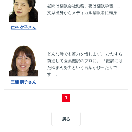
昼間は翻訳会社勤務、夜は翻訳学習……
文系出身からメディカル翻訳者に転身
仁科 夕子さん
どんな時でも努力を惜しまず、 ひたすら
前進して医薬翻訳のプロに。 「翻訳には
たゆまぬ努力という言葉がぴったりで
す」。
三浦 朋子さん
1
戻る