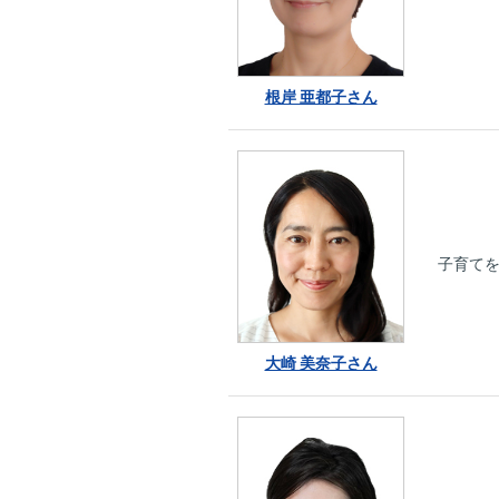
根岸 亜都子さん
子育て
大崎 美奈子さん