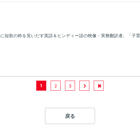
訳に短歌の粋を見いだす英語＆ヒンディー語の映像・実務翻訳者。「子
1
2
3
戻る