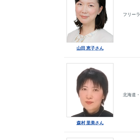
フリーラ
山田 恵子さん
北海道・
森村 里美さん