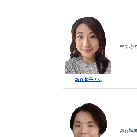
中学時
塩谷 知子さん
銀行勤