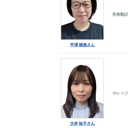
実務翻
平澤 靖美さん
カレッ
大井 祐子さん