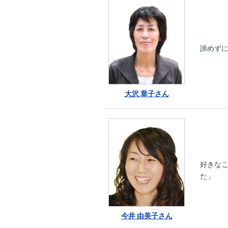
諦めず
大沢 章子さん
好きな
た」
今井 由美子さん