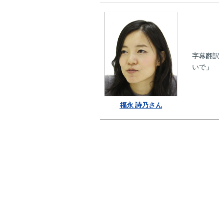
字幕翻
いで」
福永 詩乃さん