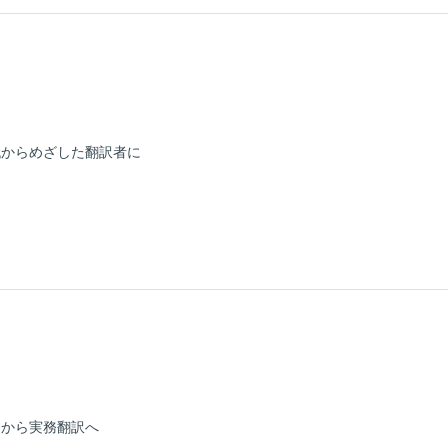
代からめざした翻訳者に
務から実務翻訳へ