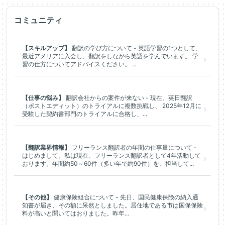
コミュニティ
【スキルアップ】
翻訳の学び方について - 英語学習の1つとして、
最近アメリアに入会し、翻訳をしながら英語を学んでいます。 学
習の仕方についてアドバイスください。 ...
【仕事の悩み】
翻訳会社からの案件が来ない - 現在、英日翻訳
（ポストエディット）のトライアルに複数挑戦し、 2025年12月に
受験した契約書部門のトライアルに合格し、...
【翻訳業界情報】
フリーランス翻訳者の年間の仕事量について -
はじめまして。私は現在、フリーランス翻訳者として4年活動して
おります。年間約50～60件（多い年で約90件）を、担当して...
【その他】
健康保険組合について - 先日、国民健康保険の納入通
知書が届き、その額に呆然としました。居住地である市は国保保険
料が高いと聞いてはおりました。昨年...