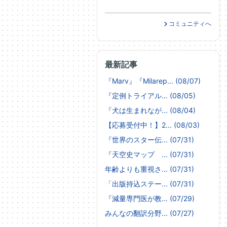
コミュニティへ
最新記事
『Marv』『Milarep... (08/07)
『定例トライアル... (08/05)
『犬は生まれなが... (08/04)
【応募受付中！】2... (08/03)
『世界のスター伝... (07/31)
『天空史マップ ... (07/31)
年齢よりも重視さ... (07/31)
「出版持込ステー... (07/31)
『減量専門医が教... (07/29)
みんなの翻訳分野... (07/27)