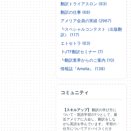
翻訳トライアスロン (93)
翻訳の仕事 (68)
アメリア会員の実績 (2967)
┗
スペシャルコンテスト（出版翻
訳） (117)
エトセトラ (63)
┣
JTF翻訳セミナー (7)
┗
翻訳業界からのご案内 (10)
情報誌『Amelia』 (138)
コミュニティ
【スキルアップ】
翻訳の学び方に
ついて - 英語学習の1つとして、最
近アメリアに入会し、翻訳をしな
がら英語を学んでいます。 学習の
仕方についてアドバイスくださ