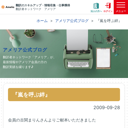
翻訳のスキルアップ・情報収集・仕事獲得
翻訳者ネットワーク アメリア
メニュー
法人の方へ
ログイン
ホーム
アメリア公式ブログ
『嵐を呼ぶ絆』
アメリア公式ブログ
翻訳者ネットワーク「アメリア」が、
最新情報やアメリア会員の方の
翻訳実績を綴ります♪
『嵐を呼ぶ絆』
2009-09-28
会員の古関まりんさんよりご献本いただきました