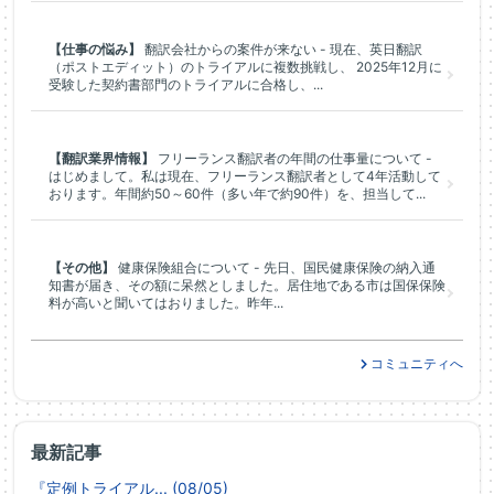
【仕事の悩み】
翻訳会社からの案件が来ない - 現在、英日翻訳
（ポストエディット）のトライアルに複数挑戦し、 2025年12月に
受験した契約書部門のトライアルに合格し、...
【翻訳業界情報】
フリーランス翻訳者の年間の仕事量について -
はじめまして。私は現在、フリーランス翻訳者として4年活動して
おります。年間約50～60件（多い年で約90件）を、担当して...
【その他】
健康保険組合について - 先日、国民健康保険の納入通
知書が届き、その額に呆然としました。居住地である市は国保保険
料が高いと聞いてはおりました。昨年...
コミュニティへ
最新記事
『定例トライアル... (08/05)