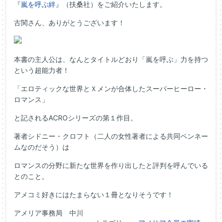
『
嵐を呼ぶ絆
』（扶桑社）をご紹介いたします。
古関さん、ありがとうございます！
本書の主人公は、なんとタイトルどおり「嵐を呼ぶ」力を持つ
という超能力者！
「エロティックな世界とＸメンが合体したスーパーヒーロー・
ロマンス」
と記されるACROシリーズの第１作目。
著者シドニー・クロフト（二人の女性著者による共同ペンネー
ムなのだそう）は
ロマンスの分野に新たな世界を作り出したと評判を呼んでいる
とのこと。
アメコミ好きにはたまらない１冊となりそうです！
アメリア事務局 中川