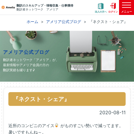
翻訳のスキルアップ・情報収集・仕事獲得
翻訳者ネットワーク アメリア
メニュー
法人の方へ
ログイン
ホーム
アメリア公式ブログ
『ネクスト・シェア』
アメリア公式ブログ
翻訳者ネットワーク「アメリア」が、
最新情報やアメリア会員の方の
翻訳実績を綴ります♪
『ネクスト・シェア』
2020-08-11
近所のコンビニのアイス
がものすごい勢いで減ってます。
暑いですもんね～。