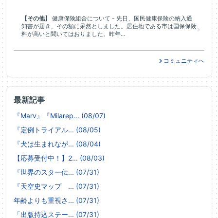
【その他】
健康保険組合について - 先日、国民健康保険の納入通
知書が届き、その額に呆然としました。居住地である市は国保保険
料が高いと聞いてはおりました。昨年...
コミュニティへ
最新記事
『Marv』『Milarep... (08/07)
『定例トライアル... (08/05)
『犬は生まれなが... (08/04)
【応募受付中！】2... (08/03)
『世界のスター伝... (07/31)
『天空史マップ ... (07/31)
年齢よりも重視さ... (07/31)
「出版持込ステー... (07/31)