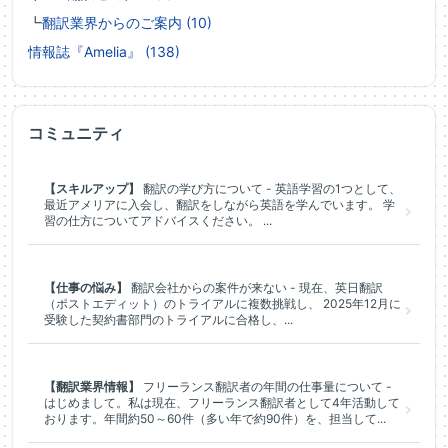
┗
翻訳業界からのご案内 (10)
情報誌『Amelia』 (138)
コミュニティ
【スキルアップ】
翻訳の学び方について - 英語学習の1つとして、
最近アメリアに入会し、翻訳をしながら英語を学んでいます。 学
習の仕方についてアドバイスください。 ...
【仕事の悩み】
翻訳会社からの案件が来ない - 現在、英日翻訳
（ポストエディット）のトライアルに複数挑戦し、 2025年12月に
受験した契約書部門のトライアルに合格し、...
【翻訳業界情報】
フリーランス翻訳者の年間の仕事量について -
はじめまして。私は現在、フリーランス翻訳者として4年活動して
おります。年間約50～60件（多い年で約90件）を、担当して...