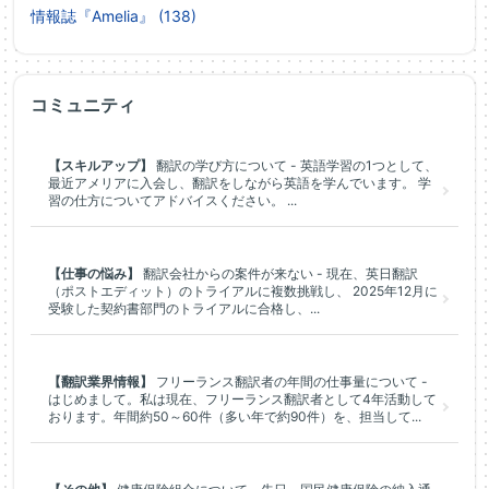
情報誌『Amelia』 (138)
コミュニティ
【スキルアップ】
翻訳の学び方について - 英語学習の1つとして、
最近アメリアに入会し、翻訳をしながら英語を学んでいます。 学
習の仕方についてアドバイスください。 ...
【仕事の悩み】
翻訳会社からの案件が来ない - 現在、英日翻訳
（ポストエディット）のトライアルに複数挑戦し、 2025年12月に
受験した契約書部門のトライアルに合格し、...
【翻訳業界情報】
フリーランス翻訳者の年間の仕事量について -
はじめまして。私は現在、フリーランス翻訳者として4年活動して
おります。年間約50～60件（多い年で約90件）を、担当して...