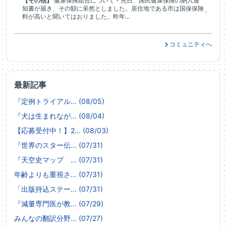
【その他】
健康保険組合について - 先日、国民健康保険の納入通
知書が届き、その額に呆然としました。居住地である市は国保保険
料が高いと聞いてはおりました。昨年...
コミュニティへ
最新記事
『定例トライアル... (08/05)
『犬は生まれなが... (08/04)
【応募受付中！】2... (08/03)
『世界のスター伝... (07/31)
『天空史マップ ... (07/31)
年齢よりも重視さ... (07/31)
「出版持込ステー... (07/31)
『減量専門医が教... (07/29)
みんなの翻訳分野... (07/27)