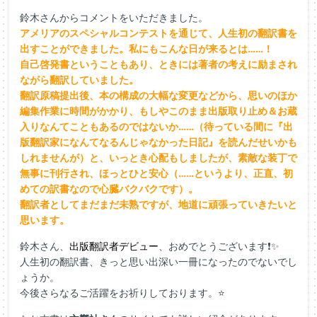
鈴木さんからコメントをいただきました。
アメリアのスペシャルコンテストを通じて、人生初の翻訳書を
出すことができました。私にもこんな日が来るとは……！
自己啓発書ということもあり、ときには著者の考えに励まされ
ながら翻訳していました。
翻訳原稿提出後、本の構成の大幅な変更などから、思いのほか
編集作業に時間がかかり、もしやこのまま出版取り止め＆お蔵
入りなんてこともあるのではないか……（待っている間に『出
版翻訳家になんてなるんじゃなかった日記』を読んだせいかも
しれませんが）と、いっとき心配もしましたが、素敵な装丁で
無事に刊行され、ほっとひと安心（……というより、正直、初
めての訳書なので心臓バクバクです）。
翻訳者としてまだまだ未熟ですが、地道に頑張っていきたいと
思います。
鈴木さん、
出版翻訳者デビュー
、おめでとうございます❗✨
人生初の翻訳書、きっと思い出深い一冊になったのでないでし
ょうか。
今後さらなるご活躍をお祈りしております。⭐