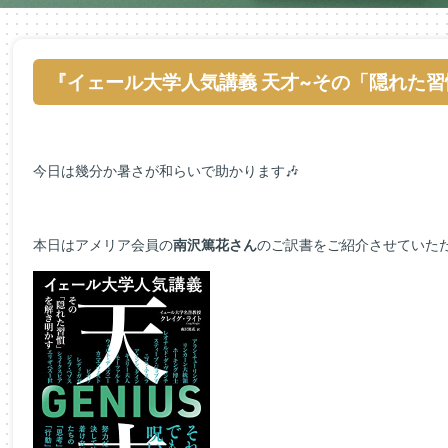
『イェール大学人気講義 天才~その「隠れた
今日は幾分か暑さが和らいで助かります🎶
本日はアメリア会員の
南沢篤花さん
のご訳書をご紹介させていた