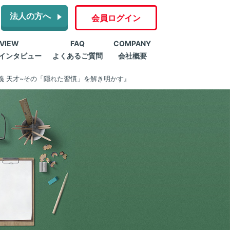
法人の方へ
会員ログイン
RVIEW
FAQ
COMPANY
インタビュー
よくあるご質問
会社概要
義 天才~その「隠れた習慣」を解き明かす』