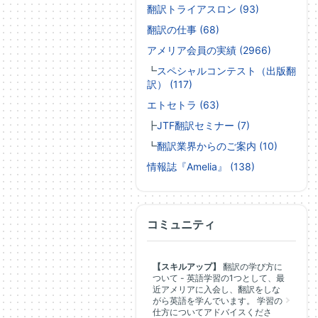
翻訳トライアスロン (93)
翻訳の仕事 (68)
アメリア会員の実績 (2966)
┗
スペシャルコンテスト（出版翻
訳） (117)
エトセトラ (63)
┣
JTF翻訳セミナー (7)
┗
翻訳業界からのご案内 (10)
情報誌『Amelia』 (138)
コミュニティ
【スキルアップ】
翻訳の学び方に
ついて - 英語学習の1つとして、最
近アメリアに入会し、翻訳をしな
がら英語を学んでいます。 学習の
仕方についてアドバイスくださ