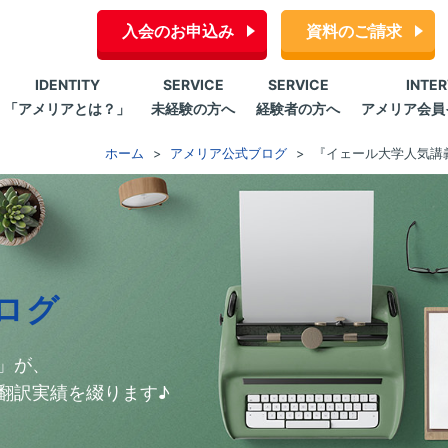
入会のお申込み
資料のご請求
IDENTITY
SERVICE
SERVICE
INTE
「アメリアとは？」
未経験の方へ
経験者の方へ
アメリア会員
ホーム
アメリア公式ブログ
『イェール大学人気講
ログ
」が、
翻訳実績を綴ります♪