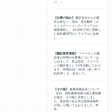
い。 ...
【仕事の悩み】
翻訳会社からの案
件が来ない - 現在、英日翻訳（ポ
ストエディット）のトライアルに
複数挑戦し、 2025年12月に受験し
た契約書部門のトライアルに合格
し、...
【翻訳業界情報】
フリーランス翻
訳者の年間の仕事量について - は
じめまして。私は現在、フリーラ
ンス翻訳者として4年活動しており
ます。年間約50～60件（多い年で
約90件）を、担当して...
【その他】
健康保険組合について
- 先日、国民健康保険の納入通知書
が届き、その額に呆然としまし
た。居住地である市は国保保険料
が高いと聞いてはおりました。昨
年...