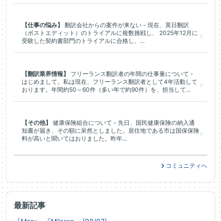
【仕事の悩み】
翻訳会社からの案件が来ない - 現在、英日翻訳
（ポストエディット）のトライアルに複数挑戦し、 2025年12月に
受験した契約書部門のトライアルに合格し、...
【翻訳業界情報】
フリーランス翻訳者の年間の仕事量について -
はじめまして。私は現在、フリーランス翻訳者として4年活動して
おります。年間約50～60件（多い年で約90件）を、担当して...
【その他】
健康保険組合について - 先日、国民健康保険の納入通
知書が届き、その額に呆然としました。居住地である市は国保保険
料が高いと聞いてはおりました。昨年...
コミュニティへ
最新記事