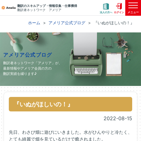
翻訳のスキルアップ・情報収集・仕事獲得
翻訳者ネットワーク アメリア
メニュー
法人の方へ
ログイン
ホーム
アメリア公式ブログ
『いぬがほしいの！』
アメリア公式ブログ
翻訳者ネットワーク「アメリア」が、
最新情報やアメリア会員の方の
翻訳実績を綴ります♪
『いぬがほしいの！』
2022-08-15
先日、わさび畑に遊びにいきました。水がひんやりと冷たく、
とても綺麗で畑を見ているだけで癒されました。