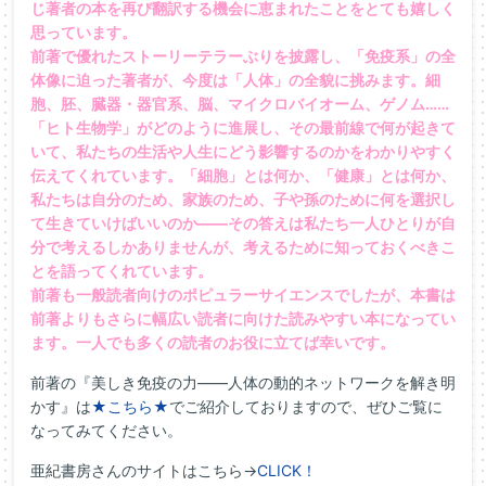
じ著者の本を再び翻訳する機会に恵まれたことをとても嬉しく
思っています。
前著で優れたストーリーテラーぶりを披露し、「免疫系」の全
体像に迫った著者が、今度は「人体」の全貌に挑みます。細
胞、胚、臓器・器官系、脳、マイクロバイオーム、ゲノム……
「ヒト生物学」がどのように進展し、その最前線で何が起きて
いて、私たちの生活や人生にどう影響するのかをわかりやすく
伝えてくれています。「細胞」とは何か、「健康」とは何か、
私たちは自分のため、家族のため、子や孫のために何を選択し
て生きていけばいいのか――その答えは私たち一人ひとりが自
分で考えるしかありませんが、考えるために知っておくべきこ
とを語ってくれています。
前著も一般読者向けのポピュラーサイエンスでしたが、本書は
前著よりもさらに幅広い読者に向けた読みやすい本になってい
ます。一人でも多くの読者のお役に立てば幸いです。
前著の『美しき免疫の力――人体の動的ネットワークを解き明
かす』は
★こちら★
でご紹介しておりますので、ぜひご覧に
なってみてください。
亜紀書房さんのサイトはこちら→
CLICK！