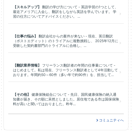
【スキルアップ】
翻訳の学び方について - 英語学習の1つとして、
最近アメリアに入会し、翻訳をしながら英語を学んでいます。 学
習の仕方についてアドバイスください。 ...
【仕事の悩み】
翻訳会社からの案件が来ない - 現在、英日翻訳
（ポストエディット）のトライアルに複数挑戦し、 2025年12月に
受験した契約書部門のトライアルに合格し、...
【翻訳業界情報】
フリーランス翻訳者の年間の仕事量について -
はじめまして。私は現在、フリーランス翻訳者として4年活動して
おります。年間約50～60件（多い年で約90件）を、担当して...
【その他】
健康保険組合について - 先日、国民健康保険の納入通
知書が届き、その額に呆然としました。居住地である市は国保保険
料が高いと聞いてはおりました。昨年...
コミュニティへ