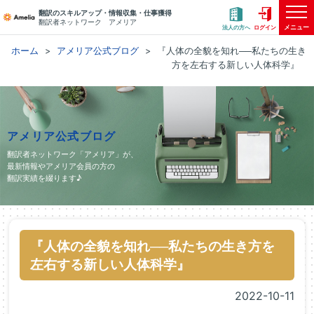
翻訳のスキルアップ・情報収集・仕事獲得
翻訳者ネットワーク アメリア
メニュー
法人の方へ
ログイン
ホーム
アメリア公式ブログ
『人体の全貌を知れ──私たちの生き
方を左右する新しい人体科学』
アメリア公式ブログ
翻訳者ネットワーク「アメリア」が、
最新情報やアメリア会員の方の
翻訳実績を綴ります♪
『人体の全貌を知れ──私たちの生き方を
左右する新しい人体科学』
2022-10-11