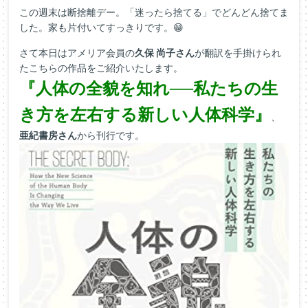
この週末は断捨離デー。「迷ったら捨てる」でどんどん捨てま
した。家も片付いてすっきりです。😁
さて本日はアメリア会員の
久保 尚子さん
が翻訳を手掛けられ
たこちらの作品をご紹介いたします。
『人体の全貌を知れ──私たちの生
き方を左右する新しい人体科学』
、
亜紀書房さん
から刊行です。