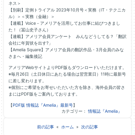
ネス＞
【別刷】定例トライアル 2023年10月号＜実務（IT・テクニカ
ル）＞＜実務（金融）＞
【連載】Voice－アメリアを活用してお仕事に結びつきまし
た！（冨山史子さん）
【連載】アメリア会員アンケート みんなどうしてる？「翻訳
会社に年賀状を出す?」
【Amelia Square】アメリア会員の翻訳作品・3月会員のみな
さまへ・編集後記
アメリアWebサイトよりPDF版もダウンロードいただけます。
※毎月26日（土日休日にあたる場合は翌営業日）11時に最新号
に差し変わります。
※個別にご希望をお寄せいただいた方を除き、
海外会員の皆さ
まにはPDF版をご案内しております。
【
PDF版 情報誌『Amelia』最新号
】
カテゴリー：
情報誌『Amelia』
前の記事
«
ホーム
»
次の記事