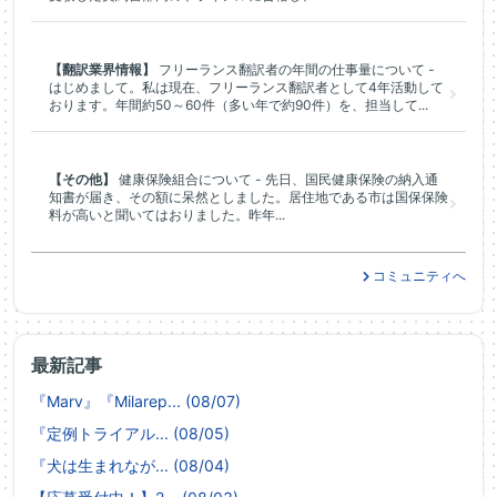
【翻訳業界情報】
フリーランス翻訳者の年間の仕事量について -
はじめまして。私は現在、フリーランス翻訳者として4年活動して
おります。年間約50～60件（多い年で約90件）を、担当して...
【その他】
健康保険組合について - 先日、国民健康保険の納入通
知書が届き、その額に呆然としました。居住地である市は国保保険
料が高いと聞いてはおりました。昨年...
コミュニティへ
最新記事
『Marv』『Milarep... (08/07)
『定例トライアル... (08/05)
『犬は生まれなが... (08/04)