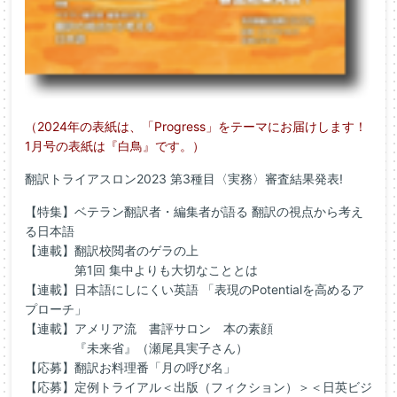
（2024年の表紙は、「Progress」をテーマにお届けします！
1月号の表紙は『白鳥』です。）
翻訳トライアスロン2023 第3種目〈実務〉審査結果発表!
【特集】ベテラン翻訳者・編集者が語る 翻訳の視点から考え
る日本語
【連載】翻訳校閲者のゲラの上
第1回 集中よりも大切なこととは
【連載】日本語にしにくい英語 「表現のPotentialを高めるア
プローチ」
【連載】アメリア流 書評サロン 本の素顔
『未来省』（瀬尾具実子さん）
【応募】翻訳お料理番「月の呼び名」
【応募】定例トライアル＜出版（フィクション）＞＜日英ビジ