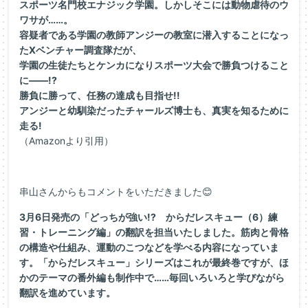
スポーツ名門校エナジック学園。しかしそこには動物虐待のウ
ワサが……。
容疑者である学園の教師アンジーの教室に潜入することになっ
たXベンチャー調査隊だが、
学園の生徒たちとケンカになりスポーツ大会で勝負つけること
に――!?
勝負に勝って、任務の達成も目指せ!!
アンジーと幼馴染だったチャールズ博士も、真実を知るために
走る!
（Amazonより引用）
串山さんからもコメントをいただきました😊
3月6日発売の「どっちが強い!? からだレスキュー（6）練
習・トレーニング編」の翻訳を担当いたしました。筋肉と骨格
の構造や仕組み、運動のこつなどを学べる内容になっていま
す。「からだレスキュー」シリーズはこれが最終巻ですが、ほ
かのテーマの番外編も制作中で……毎回いろいろと学びながら
翻訳を進めています。