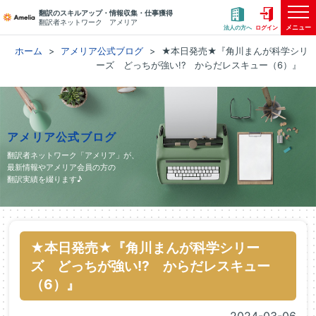
翻訳のスキルアップ・情報収集・仕事獲得
翻訳者ネットワーク アメリア
メニュー
法人の方へ
ログイン
ホーム
アメリア公式ブログ
★本日発売★『角川まんが科学シリ
ーズ どっちが強い!? からだレスキュー（6）』
アメリア公式ブログ
翻訳者ネットワーク「アメリア」が、
最新情報やアメリア会員の方の
翻訳実績を綴ります♪
★本日発売★『角川まんが科学シリー
ズ どっちが強い!? からだレスキュー
（6）』