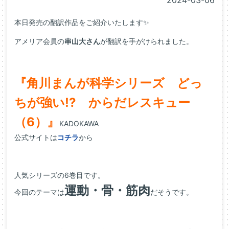
2024-03-06
本日発売の翻訳作品をご紹介いたします✨
アメリア会員の
串山大さん
が翻訳を手がけられました。
『角川まんが科学シリーズ どっ
ちが強い!? からだレスキュー
（6）』
KADOKAWA
公式サイトは
コチラ
から
人気シリーズの6巻目です。
運動・骨・筋肉
今回のテーマは
だそうです。