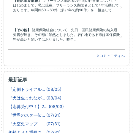
【翻訳業界情報】
フリーランス翻訳者の年間の仕事量について -
はじめまして。私は現在、フリーランス翻訳者として4年活動して
おります。年間約50～60件（多い年で約90件）を、担当して...
【その他】
健康保険組合について - 先日、国民健康保険の納入通
知書が届き、その額に呆然としました。居住地である市は国保保険
料が高いと聞いてはおりました。昨年...
コミュニティへ
最新記事
『定例トライアル... (08/05)
『犬は生まれなが... (08/04)
【応募受付中！】2... (08/03)
『世界のスター伝... (07/31)
『天空史マップ ... (07/31)
年齢よりも重視さ... (07/31)