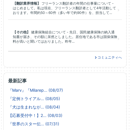
【翻訳業界情報】
フリーランス翻訳者の年間の仕事量について -
はじめまして。私は現在、フリーランス翻訳者として4年活動して
おります。年間約50～60件（多い年で約90件）を、担当して...
【その他】
健康保険組合について - 先日、国民健康保険の納入通
知書が届き、その額に呆然としました。居住地である市は国保保険
料が高いと聞いてはおりました。昨年...
コミュニティへ
最新記事
『Marv』『Milarep... (08/07)
『定例トライアル... (08/05)
『犬は生まれなが... (08/04)
【応募受付中！】2... (08/03)
『世界のスター伝... (07/31)