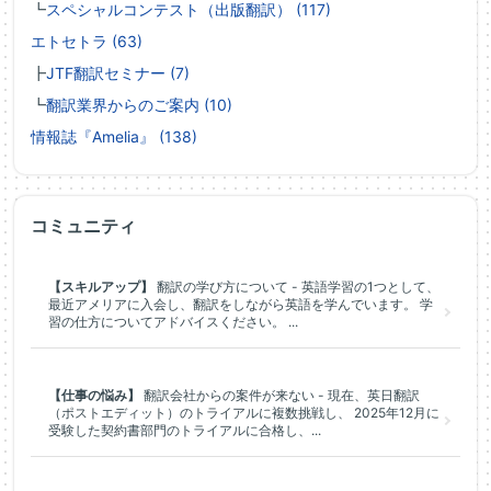
┗
スペシャルコンテスト（出版翻訳） (117)
エトセトラ (63)
┣
JTF翻訳セミナー (7)
┗
翻訳業界からのご案内 (10)
情報誌『Amelia』 (138)
コミュニティ
【スキルアップ】
翻訳の学び方について - 英語学習の1つとして、
最近アメリアに入会し、翻訳をしながら英語を学んでいます。 学
習の仕方についてアドバイスください。 ...
【仕事の悩み】
翻訳会社からの案件が来ない - 現在、英日翻訳
（ポストエディット）のトライアルに複数挑戦し、 2025年12月に
受験した契約書部門のトライアルに合格し、...