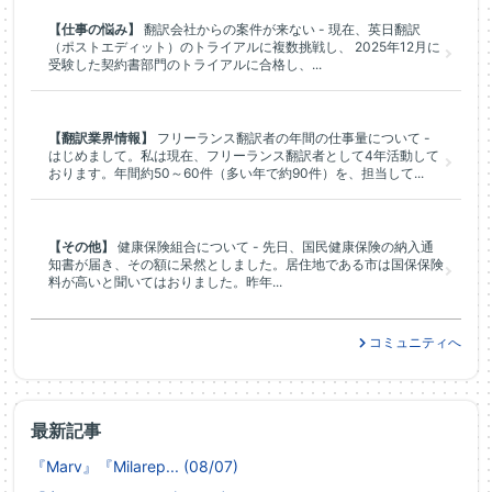
【仕事の悩み】
翻訳会社からの案件が来ない - 現在、英日翻訳
（ポストエディット）のトライアルに複数挑戦し、 2025年12月に
受験した契約書部門のトライアルに合格し、...
【翻訳業界情報】
フリーランス翻訳者の年間の仕事量について -
はじめまして。私は現在、フリーランス翻訳者として4年活動して
おります。年間約50～60件（多い年で約90件）を、担当して...
【その他】
健康保険組合について - 先日、国民健康保険の納入通
知書が届き、その額に呆然としました。居住地である市は国保保険
料が高いと聞いてはおりました。昨年...
コミュニティへ
最新記事
『Marv』『Milarep... (08/07)