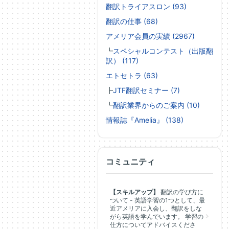
翻訳トライアスロン (93)
翻訳の仕事 (68)
アメリア会員の実績 (2967)
┗
スペシャルコンテスト（出版翻
訳） (117)
エトセトラ (63)
┣
JTF翻訳セミナー (7)
┗
翻訳業界からのご案内 (10)
情報誌『Amelia』 (138)
コミュニティ
【スキルアップ】
翻訳の学び方に
ついて - 英語学習の1つとして、最
近アメリアに入会し、翻訳をしな
がら英語を学んでいます。 学習の
仕方についてアドバイスくださ