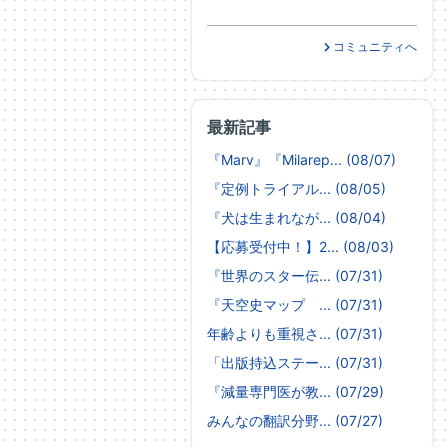
コミュニティへ
最新記事
『Marv』『Milarep... (08/07)
『定例トライアル... (08/05)
『犬は生まれなが... (08/04)
【応募受付中！】2... (08/03)
『世界のスター伝... (07/31)
『天空史マップ ... (07/31)
年齢よりも重視さ... (07/31)
「出版持込ステー... (07/31)
『減量専門医が教... (07/29)
みんなの翻訳分野... (07/27)