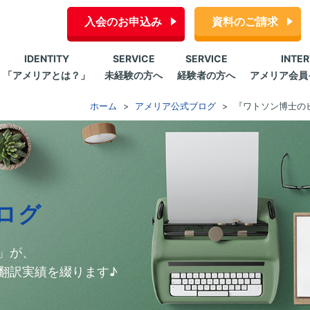
入会のお申込み
資料のご請求
IDENTITY
SERVICE
SERVICE
INTE
「アメリアとは？」
未経験の方へ
経験者の方へ
アメリア会員
ホーム
アメリア公式ブログ
『ワトソン博士の
ログ
」が、
翻訳実績を綴ります♪