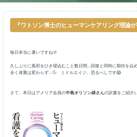
『ワトソン博士のヒューマンケアリング理論が
毎日本当に暑いですね🌞
久しぶりに風邪をひき寝込むこと数日間…回復と同時に期待を込
全く体重は変わらず…💦 ミドルエイジ、恐るべしです😱
さて、本日はアメリア会員の
中島オリソン緑さん
の訳書をご紹介