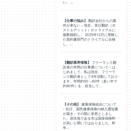
い。 ...
【仕事の悩み】
翻訳会社からの案
件が来ない - 現在、英日翻訳（ポ
ストエディット）のトライアルに
複数挑戦し、 2025年12月に受験し
た契約書部門のトライアルに合格
し、...
【翻訳業界情報】
フリーランス翻
訳者の年間の仕事量について - は
じめまして。私は現在、フリーラ
ンス翻訳者として4年活動しており
ます。年間約50～60件（多い年で
約90件）を、担当して...
【その他】
健康保険組合について
- 先日、国民健康保険の納入通知書
が届き、その額に呆然としまし
た。居住地である市は国保保険料
が高いと聞いてはおりました。昨
年...