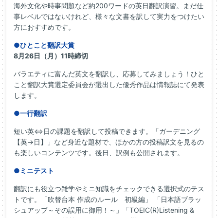
海外文化や時事問題など約200ワードの英日翻訳演習。まだ仕
事レベルではないけれど、様々な文書を訳して実力をつけたい
方におすすめです。
●ひとこと翻訳大賞
8月26日（月）11時締切
バラエティに富んだ英文を翻訳し、応募してみましょう！ひと
こと翻訳大賞選定委員会が選出した優秀作品は情報誌にて発表
します。
●一行翻訳
短い英⇔日の課題を翻訳して投稿できます。「ガーデニング
【英→日】」など身近な題材で、ほかの方の投稿訳文を見るの
も楽しいコンテンツです。後日、訳例も公開されます。
●ミニテスト
翻訳にも役立つ雑学やミニ知識をチェックできる選択式のテス
トです。「吹替台本 作成のルール 初級編」 「日本語ブラッ
シュアップ～その誤用に御用！～」「TOEIC(R)Listening &