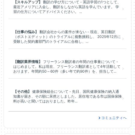
【スキルアップ】
翻訳の学び方について - 英語学習の1つとして、
最近アメリアに入会し、翻訳をしながら英語を学んでいます。 学
習の仕方についてアドバイスください。 ...
【仕事の悩み】
翻訳会社からの案件が来ない - 現在、英日翻訳
（ポストエディット）のトライアルに複数挑戦し、 2025年12月に
受験した契約書部門のトライアルに合格し、...
【翻訳業界情報】
フリーランス翻訳者の年間の仕事量について -
はじめまして。私は現在、フリーランス翻訳者として4年活動して
おります。年間約50～60件（多い年で約90件）を、担当して...
【その他】
健康保険組合について - 先日、国民健康保険の納入通
知書が届き、その額に呆然としました。居住地である市は国保保険
料が高いと聞いてはおりました。昨年...
コミュニティへ