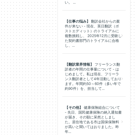
い。 ...
【仕事の悩み】
翻訳会社からの案
件が来ない - 現在、英日翻訳（ポ
ストエディット）のトライアルに
複数挑戦し、 2025年12月に受験し
た契約書部門のトライアルに合格
し、...
【翻訳業界情報】
フリーランス翻
訳者の年間の仕事量について - は
じめまして。私は現在、フリーラ
ンス翻訳者として4年活動しており
ます。年間約50～60件（多い年で
約90件）を、担当して...
【その他】
健康保険組合について
- 先日、国民健康保険の納入通知書
が届き、その額に呆然としまし
た。居住地である市は国保保険料
が高いと聞いてはおりました。昨
年...