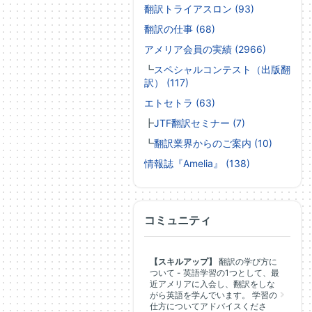
翻訳トライアスロン (93)
翻訳の仕事 (68)
アメリア会員の実績 (2966)
┗
スペシャルコンテスト（出版翻
訳） (117)
エトセトラ (63)
┣
JTF翻訳セミナー (7)
┗
翻訳業界からのご案内 (10)
情報誌『Amelia』 (138)
コミュニティ
【スキルアップ】
翻訳の学び方に
ついて - 英語学習の1つとして、最
近アメリアに入会し、翻訳をしな
がら英語を学んでいます。 学習の
仕方についてアドバイスくださ