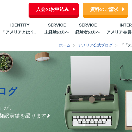
入会のお申込み
資料のご請求
IDENTITY
SERVICE
SERVICE
INTE
「アメリアとは？」
未経験の方へ
経験者の方へ
アメリア会員
ホーム
アメリア公式ブログ
『「未
ログ
」が、
翻訳実績を綴ります♪