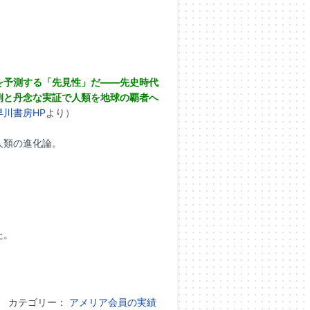
を予測する「先見性」だ――先史時代
例と丹念な実証で人類を地球の覇者へ
早川書房HP
より）
人類の進化論。
た。
カテゴリー：
アメリア会員の実績