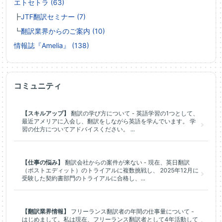
エトセトラ (63)
┣
JTF翻訳セミナー (7)
┗
翻訳業界からのご案内 (10)
情報誌『Amelia』 (138)
コミュニティ
【スキルアップ】
翻訳の学び方について - 英語学習の1つとして、
最近アメリアに入会し、翻訳をしながら英語を学んでいます。 学
習の仕方についてアドバイスください。 ...
【仕事の悩み】
翻訳会社からの案件が来ない - 現在、英日翻訳
（ポストエディット）のトライアルに複数挑戦し、 2025年12月に
受験した契約書部門のトライアルに合格し、...
【翻訳業界情報】
フリーランス翻訳者の年間の仕事量について -
はじめまして。私は現在、フリーランス翻訳者として4年活動して