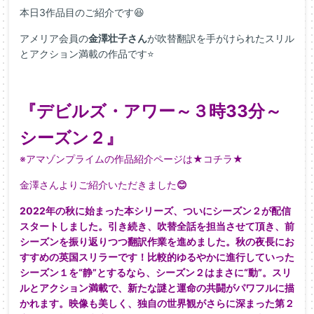
本日3作品目のご紹介です😆
アメリア会員の
金澤壮子さん
が吹替翻訳を手がけられたスリル
とアクション満載の作品です⭐
『デビルズ・アワー～３時33分～
シーズン２』
※アマゾンプライムの作品紹介ページは★
コチラ
★
金澤さんよりご紹介いただきました
😊
2022年の秋に始まった本シリーズ、ついにシーズン２が配信
スタートしました。引き続き、吹替全話を担当させて頂き、前
シーズンを振り返りつつ翻訳作業を進めました。秋の夜長にお
すすめの英国スリラーです！比較的ゆるやかに進行していった
シーズン１を“静”とするなら、シーズン２はまさに“動”。スリ
ルとアクション満載で、新たな謎と運命の共闘がパワフルに描
かれます。映像も美しく、独自の世界観がさらに深まった第２