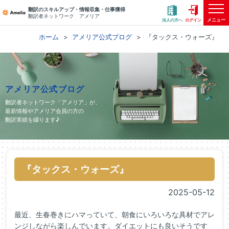
翻訳のスキルアップ・情報収集・仕事獲得
翻訳者ネットワーク アメリア
メニュー
法人の方へ
ログイン
ホーム
アメリア公式ブログ
『タックス・ウォーズ』
アメリア公式ブログ
翻訳者ネットワーク「アメリア」が、
最新情報やアメリア会員の方の
翻訳実績を綴ります♪
『タックス・ウォーズ』
2025-05-12
最近、生春巻きにハマっていて、朝食にいろいろな具材でアレ
ンジしながら楽しんでいます。ダイエットにも良いそうです