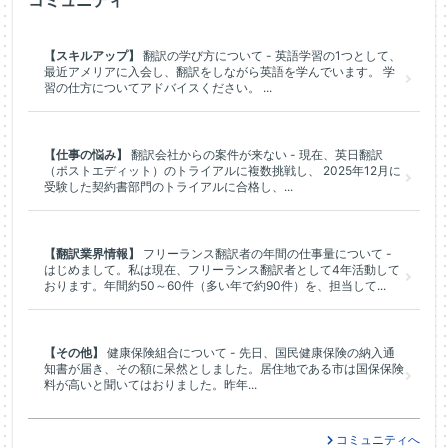
コミュニティ
【スキルアップ】
翻訳の学び方について - 英語学習の1つとして、
最近アメリアに入会し、翻訳をしながら英語を学んでいます。 学
習の仕方についてアドバイスください。 ...
【仕事の悩み】
翻訳会社からの案件が来ない - 現在、英日翻訳
（ポストエディット）のトライアルに複数挑戦し、 2025年12月に
受験した契約書部門のトライアルに合格し、...
【翻訳業界情報】
フリーランス翻訳者の年間の仕事量について -
はじめまして。私は現在、フリーランス翻訳者として4年活動して
おります。年間約50～60件（多い年で約90件）を、担当して...
【その他】
健康保険組合について - 先日、国民健康保険の納入通
知書が届き、その額に呆然としました。居住地である市は国保保険
料が高いと聞いてはおりました。昨年...
コミュニティへ