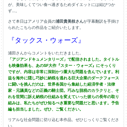
が、美味しくてつい食べ過ぎるためダイエットには結びつか
ず…。
さて本日はアメリア会員の
浦田貴美枝さん
が字幕翻訳を手掛け
られたこちらの作品をご紹介いたします。
『タックス・ウォーズ』
浦田さんからコメントをいただきました。
「アジアンドキュメンタリーズ」で配信されました。タイトル
も映像効果も、あのSF大作『スター・ウォーズ』にそっくり
ですが、内容は非常に深刻かつ重大な問題を含んでいます。利
益を海外に隠し巧妙に納税を逃れる巨大企業のダークフォース
に闘いを挑んだのは、世界各国から集結した経済学者・法律
家・元議員などの正義の騎士団。巧みな脱税のカラクリと、そ
れを世間に訴え納税の仕組みを変えていった彼らの長年の取り
組みは、私たちがぜひ知るべき重要な問題だと思います。予告
編も担当しました。ぜひ、ご覧ください。
リアルな社会問題に切り込む本作品。ぜひじっくりご覧くださ
い。