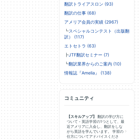
翻訳トライアスロン (93)
翻訳の仕事 (68)
アメリア会員の実績 (2967)
┗
スペシャルコンテスト（出版翻
訳） (117)
エトセトラ (63)
┣
JTF翻訳セミナー (7)
┗
翻訳業界からのご案内 (10)
情報誌『Amelia』 (138)
コミュニティ
【スキルアップ】
翻訳の学び方に
ついて - 英語学習の1つとして、最
近アメリアに入会し、翻訳をしな
がら英語を学んでいます。 学習の
仕方についてアドバイスくださ