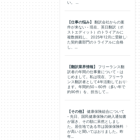
い。 ...
【仕事の悩み】
翻訳会社からの案
件が来ない - 現在、英日翻訳（ポ
ストエディット）のトライアルに
複数挑戦し、 2025年12月に受験し
た契約書部門のトライアルに合格
し、...
【翻訳業界情報】
フリーランス翻
訳者の年間の仕事量について - は
じめまして。私は現在、フリーラ
ンス翻訳者として4年活動しており
ます。年間約50～60件（多い年で
約90件）を、担当して...
【その他】
健康保険組合について
- 先日、国民健康保険の納入通知書
が届き、その額に呆然としまし
た。居住地である市は国保保険料
が高いと聞いてはおりました。昨
年...