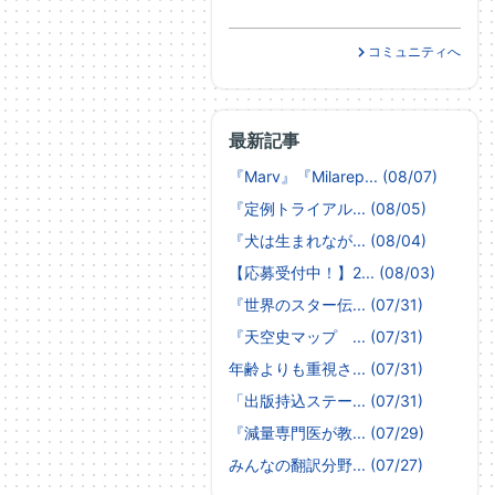
コミュニティへ
最新記事
『Marv』『Milarep... (08/07)
『定例トライアル... (08/05)
『犬は生まれなが... (08/04)
【応募受付中！】2... (08/03)
『世界のスター伝... (07/31)
『天空史マップ ... (07/31)
年齢よりも重視さ... (07/31)
「出版持込ステー... (07/31)
『減量専門医が教... (07/29)
みんなの翻訳分野... (07/27)