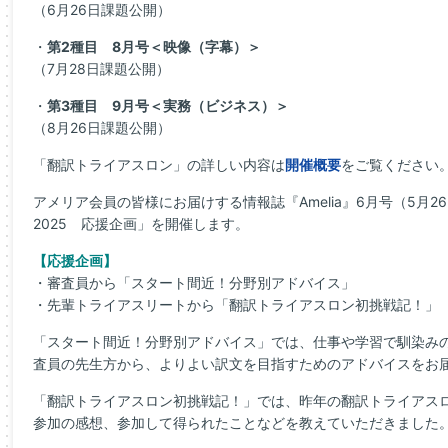
（6月26日課題公開）
・
第2種目 8月号＜映像（字幕）＞
（7月28日課題公開）
・
第3種目 9月号＜実務（ビジネス）＞
（8月26日課題公開）
「翻訳トライアスロン」の詳しい内容は
開催概要
をご覧ください
アメリア会員の皆様にお届けする情報誌『Amelia』6月号（5月
2025 応援企画」を開催します。
【応援企画】
・審査員から「スタート間近！分野別アドバイス」
・先輩トライアスリートから「翻訳トライアスロン初挑戦記！」
「スタート間近！分野別アドバイス」では、仕事や学習で馴染み
査員の先生方から、よりよい訳文を目指すためのアドバイスをお
「翻訳トライアスロン初挑戦記！」では、昨年の翻訳トライアス
参加の感想、参加して得られたことなどを教えていただきました