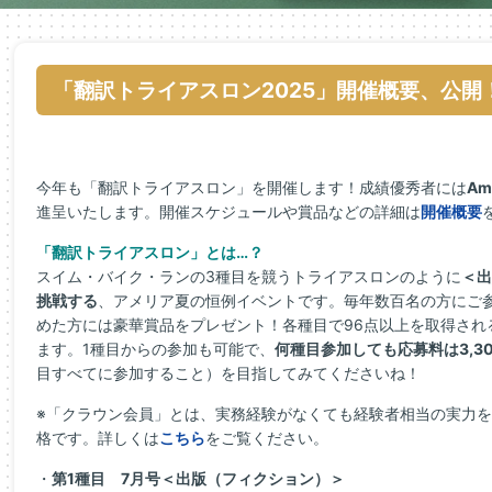
「翻訳トライアスロン2025」開催概要、公開
今年も「翻訳トライアスロン」を開催します！成績優秀者には
A
進呈いたします。開催スケジュールや賞品などの詳細は
開催概要
「翻訳トライアスロン」とは…？
スイム・バイク・ランの3種目を競うトライアスロンのように
＜出
挑戦する
、アメリア夏の恒例イベントです。毎年数百名の方にご
めた方には豪華賞品をプレゼント！各種目で96点以上を取得され
ます。1種目からの参加も可能で、
何種目参加しても応募料は3,3
目すべてに参加すること）を目指してみてくださいね！
※「クラウン会員」とは、実務経験がなくても経験者相当の実力
格です。詳しくは
こちら
をご覧ください。
・
第1種目 7月号＜出版（フィクション）＞