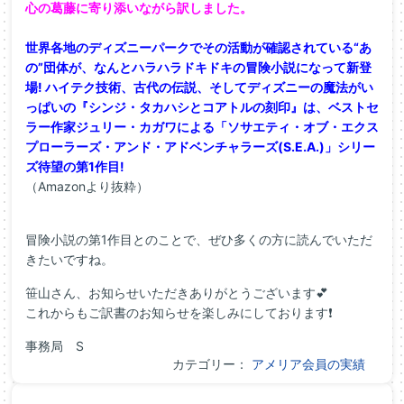
心の葛藤に寄り添いながら訳しました。
世界各地のディズニーパークでその活動が確認されている“あ
の”団体が、なんとハラハラドキドキの冒険小説になって新登
場! ハイテク技術、古代の伝説、そしてディズニーの魔法がい
っぱいの『シンジ・タカハシとコアトルの刻印』は、ベストセ
ラー作家ジュリー・カガワによる「ソサエティ・オブ・エクス
プローラーズ・アンド・アドベンチャラーズ(S.E.A.)」シリー
ズ待望の第1作目!
（Amazonより抜粋）
冒険小説の第1作目とのことで、ぜひ多くの方に読んでいただ
きたいですね。
笹山さん、お知らせいただきありがとうございます💕
これからもご訳書のお知らせを楽しみにしております❗
事務局 S
カテゴリー：
アメリア会員の実績