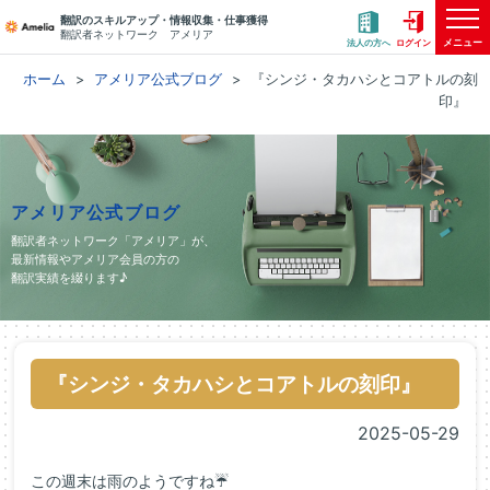
翻訳のスキルアップ・情報収集・仕事獲得
翻訳者ネットワーク アメリア
メニュー
法人の方へ
ログイン
ホーム
アメリア公式ブログ
『シンジ・タカハシとコアトルの刻
印』
アメリア公式ブログ
翻訳者ネットワーク「アメリア」が、
最新情報やアメリア会員の方の
翻訳実績を綴ります♪
『シンジ・タカハシとコアトルの刻印』
2025-05-29
この週末は雨のようですね☔