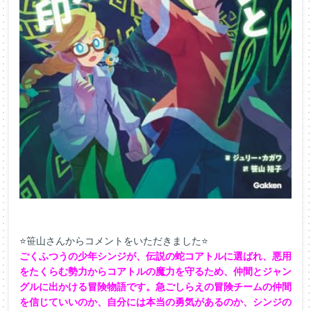
⭐笹山さんからコメントをいただきました⭐
ごくふつうの少年シンジが、
伝説の蛇コアトルに選ばれ、
悪用
をたくらむ勢力からコアトルの魔力を守るため、
仲間とジャン
グルに出かける冒険物語です。
急ごしらえの冒険チームの仲間
を信じていいのか、
自分には本当の勇気があるのか、
シンジの