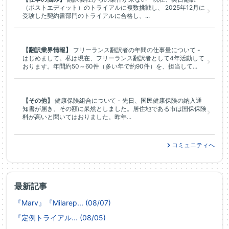
（ポストエディット）のトライアルに複数挑戦し、 2025年12月に
受験した契約書部門のトライアルに合格し、...
【翻訳業界情報】
フリーランス翻訳者の年間の仕事量について -
はじめまして。私は現在、フリーランス翻訳者として4年活動して
おります。年間約50～60件（多い年で約90件）を、担当して...
【その他】
健康保険組合について - 先日、国民健康保険の納入通
知書が届き、その額に呆然としました。居住地である市は国保保険
料が高いと聞いてはおりました。昨年...
コミュニティへ
最新記事
『Marv』『Milarep... (08/07)
『定例トライアル... (08/05)