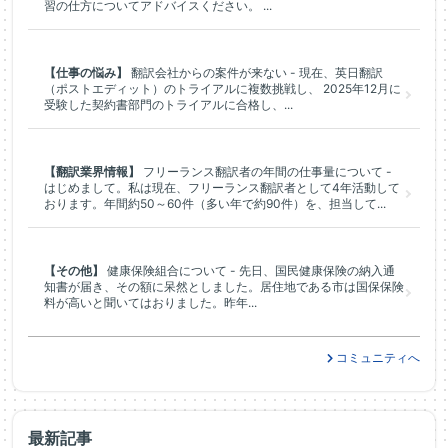
習の仕方についてアドバイスください。 ...
【仕事の悩み】
翻訳会社からの案件が来ない - 現在、英日翻訳
（ポストエディット）のトライアルに複数挑戦し、 2025年12月に
受験した契約書部門のトライアルに合格し、...
【翻訳業界情報】
フリーランス翻訳者の年間の仕事量について -
はじめまして。私は現在、フリーランス翻訳者として4年活動して
おります。年間約50～60件（多い年で約90件）を、担当して...
【その他】
健康保険組合について - 先日、国民健康保険の納入通
知書が届き、その額に呆然としました。居住地である市は国保保険
料が高いと聞いてはおりました。昨年...
コミュニティへ
最新記事