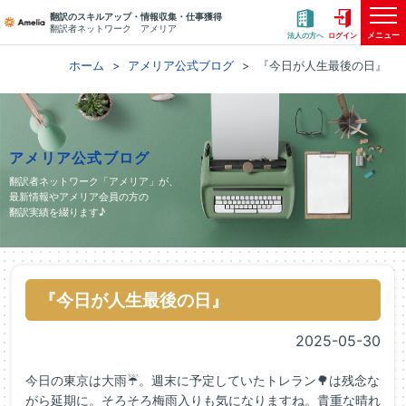
翻訳のスキルアップ・情報収集・仕事獲得
翻訳者ネットワーク アメリア
メニュー
法人の方へ
ログイン
ホーム
アメリア公式ブログ
『今日が人生最後の日』
アメリア公式ブログ
翻訳者ネットワーク「アメリア」が、
最新情報やアメリア会員の方の
翻訳実績を綴ります♪
『今日が人生最後の日』
2025-05-30
今日の東京は大雨☔。週末に予定していたトレラン🌳は残念な
がら延期に。そろそろ梅雨入りも気になりますね。貴重な晴れ