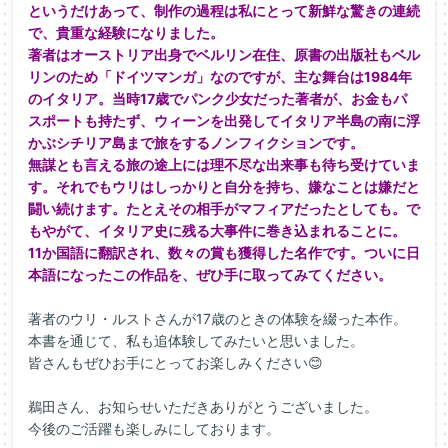
というだけあって、制作の過程は私にとって新鮮な驚きの連続
で、貴重な経験になりました。
著者はオーストリア出身でベルリン在住、原書の出版社もベル
リンのため「ドイツマンガ」なのですが、主な舞台は1984年
のイタリア。当時17歳でパンク少女だった著者が、お金もパ
スポートも持たず、ウィーンを出発してイタリア半島の南に浮
かぶシチリア島まで旅をするノンフィクションです。
無謀とも言える旅の途上には理不尽な出来事も待ち受けていま
す。それでもウリはしっかりと自分を持ち、嫌なことは嫌だと
闘い続けます。たとえその相手がマフィアだったとしても。で
もやがて、イタリア史に残る大事件に巻き込まれることに。
11か国語に翻訳され、数々の賞も獲得した名作です。ついに日
本語になったこの作品を、ぜひ手に取ってみてください。
著者のウリ・ルストさんが17歳のときの体験を綴った本作。
本書を通じて、私も追体験してみたいと思いました。
皆さんもぜひお手にとってお楽しみください😊
鵜田さん、お知らせいただきありがとうございました。
今後のご活躍も楽しみにしております。