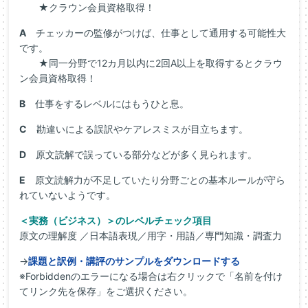
★クラウン会員資格取得！
A
チェッカーの監修がつけば、仕事として通用する可能性大
です。
★同一分野で12カ月以内に2回A以上を取得するとクラウ
ン会員資格取得！
B
仕事をするレベルにはもうひと息。
C
勘違いによる誤訳やケアレスミスが目立ちます。
D
原文読解で誤っている部分などが多く見られます。
E
原文読解力が不足していたり分野ごとの基本ルールが守ら
れていないようです。
＜実務（ビジネス）＞のレベルチェック項目
原文の理解度 ／日本語表現／用字・用語／専門知識・調査力
→
課題と訳例・講評のサンプルをダウンロードする
※Forbiddenのエラーになる場合は右クリックで「名前を付け
てリンク先を保存」をご選択ください。