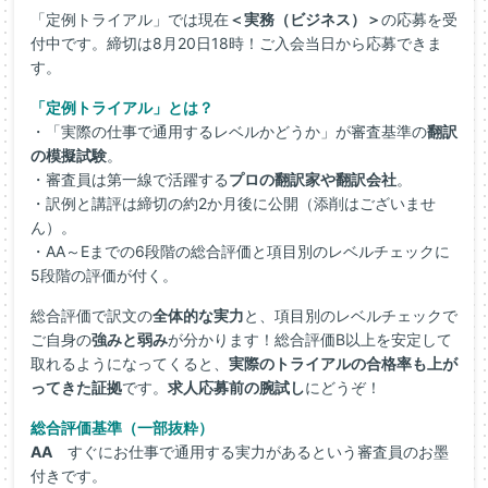
「定例トライアル」では現在
＜実務（ビジネス）＞
の応募を受
付中です。締切は8月20日18時！ご入会当日から応募できま
す。
「定例トライアル」とは？
・「実際の仕事で通用するレベルかどうか」が審査基準の
翻訳
の模擬試験
。
・審査員は第一線で活躍する
プロの翻訳家や翻訳会社
。
・訳例と講評は締切の約2か月後に公開（添削はございませ
ん）。
・AA～Eまでの6段階の総合評価と項目別のレベルチェックに
5段階の評価が付く。
総合評価で訳文の
全体的な実力
と、項目別のレベルチェックで
ご自身の
強みと弱み
が分かります！総合評価B以上を安定して
取れるようになってくると、
実際のトライアルの合格率も上が
ってきた証拠
です。
求人応募前の腕試し
にどうぞ！
総合評価基準（一部抜粋）
AA
すぐにお仕事で通用する実力があるという審査員のお墨
付きです。