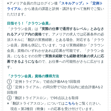
※アメリア会員の方はログイン後
「スキルアップ」＞「定例ト
ライアル
」から過去の課題と訳例・講評をすべて無料でご覧い
ただけます。
目指そう！「クラウン会員」
「クラウン会員」は
「実際の仕事で通用するレベル」とみなさ
れるアメリア内の資格
です。アメリアの求人では応募条件の必
須スキルに「翻訳の実務経験」とある場合、対応する「クラウ
ン会員」資格も併記しています。つまり実務経験か「クラウン
会員」資格のいずれかがあれば応募が可能です。「クラウン会
員」になるとその分野で
実務未経験でも経験者対象の求人に応
募できるようになる
ので、お仕事への可能性がさらに広がりま
す。
「クラウン会員」資格の獲得方法
①「定例トライアル」で総合評価AAを1回取得
②「定例トライアル」の同分野で12か月以内に総合評価Aを2
回取得
③「翻訳トライアスロン」で96点以上を取得
※「翻訳トライアスロン」については
こちら
をご覧ください。
現在＜第2種目（映像）＞の応募を受け付けています。