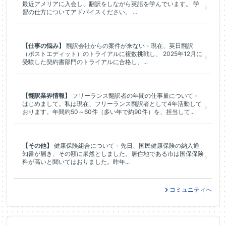
最近アメリアに入会し、翻訳をしながら英語を学んでいます。 学
習の仕方についてアドバイスください。 ...
【仕事の悩み】
翻訳会社からの案件が来ない - 現在、英日翻訳
（ポストエディット）のトライアルに複数挑戦し、 2025年12月に
受験した契約書部門のトライアルに合格し、...
【翻訳業界情報】
フリーランス翻訳者の年間の仕事量について -
はじめまして。私は現在、フリーランス翻訳者として4年活動して
おります。年間約50～60件（多い年で約90件）を、担当して...
【その他】
健康保険組合について - 先日、国民健康保険の納入通
知書が届き、その額に呆然としました。居住地である市は国保保険
料が高いと聞いてはおりました。昨年...
コミュニティへ