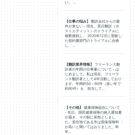
い。 ...
【仕事の悩み】
翻訳会社からの案
件が来ない - 現在、英日翻訳（ポ
ストエディット）のトライアルに
複数挑戦し、 2025年12月に受験し
た契約書部門のトライアルに合格
し、...
【翻訳業界情報】
フリーランス翻
訳者の年間の仕事量について - は
じめまして。私は現在、フリーラ
ンス翻訳者として4年活動しており
ます。年間約50～60件（多い年で
約90件）を、担当して...
【その他】
健康保険組合について
- 先日、国民健康保険の納入通知書
が届き、その額に呆然としまし
た。居住地である市は国保保険料
が高いと聞いてはおりました。昨
年...