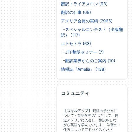
翻訳トライアスロン (93)
翻訳の仕事 (68)
アメリア会員の実績 (2966)
┗
スペシャルコンテスト（出版翻
訳） (117)
エトセトラ (63)
┣
JTF翻訳セミナー (7)
┗
翻訳業界からのご案内 (10)
情報誌『Amelia』 (138)
コミュニティ
【スキルアップ】
翻訳の学び方に
ついて - 英語学習の1つとして、最
近アメリアに入会し、翻訳をしな
がら英語を学んでいます。 学習の
仕方についてアドバイスくださ