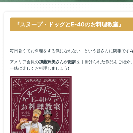
『スヌープ・ドッグとE-40のお料理教室』
毎日暑くてお料理をする気になれない…という皆さんに朗報です
アメリア会員の
加藤輝美さん
が
翻訳
を手掛けられた作品をご紹介
一緒に楽しくお料理しましょう❗