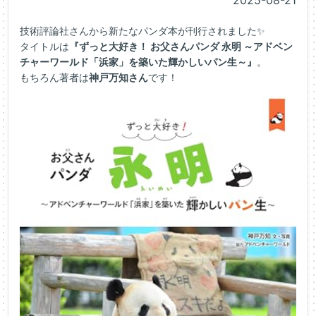
2025-08-21
技術評論社さんから新たなパンダ本が刊行されました✨
タイトルは
『ずっと大好き！ お父さんパンダ 永明 ～アドベン
チャーワールド「浜家」を築いた輝かしいパン生～』
。
もちろん著者は
神戸万知さん
です！