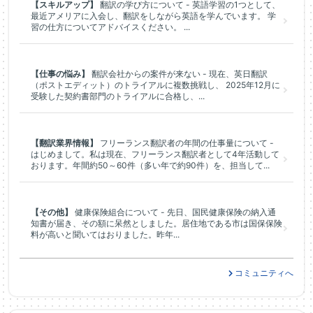
【スキルアップ】
翻訳の学び方について - 英語学習の1つとして、
最近アメリアに入会し、翻訳をしながら英語を学んでいます。 学
習の仕方についてアドバイスください。 ...
【仕事の悩み】
翻訳会社からの案件が来ない - 現在、英日翻訳
（ポストエディット）のトライアルに複数挑戦し、 2025年12月に
受験した契約書部門のトライアルに合格し、...
【翻訳業界情報】
フリーランス翻訳者の年間の仕事量について -
はじめまして。私は現在、フリーランス翻訳者として4年活動して
おります。年間約50～60件（多い年で約90件）を、担当して...
【その他】
健康保険組合について - 先日、国民健康保険の納入通
知書が届き、その額に呆然としました。居住地である市は国保保険
料が高いと聞いてはおりました。昨年...
コミュニティへ