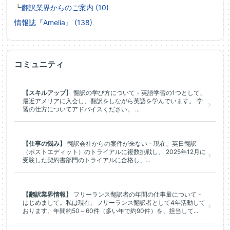
┗
翻訳業界からのご案内 (10)
情報誌『Amelia』 (138)
コミュニティ
【スキルアップ】
翻訳の学び方について - 英語学習の1つとして、
最近アメリアに入会し、翻訳をしながら英語を学んでいます。 学
習の仕方についてアドバイスください。 ...
【仕事の悩み】
翻訳会社からの案件が来ない - 現在、英日翻訳
（ポストエディット）のトライアルに複数挑戦し、 2025年12月に
受験した契約書部門のトライアルに合格し、...
【翻訳業界情報】
フリーランス翻訳者の年間の仕事量について -
はじめまして。私は現在、フリーランス翻訳者として4年活動して
おります。年間約50～60件（多い年で約90件）を、担当して...