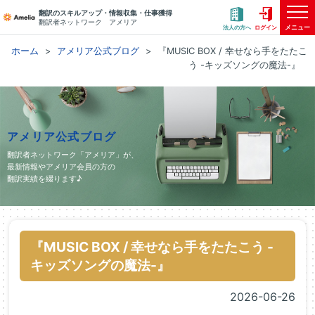
翻訳のスキルアップ・情報収集・仕事獲得
翻訳者ネットワーク アメリア
メニュー
法人の方へ
ログイン
ホーム
アメリア公式ブログ
『MUSIC BOX / 幸せなら手をたたこ
う -キッズソングの魔法-』
アメリア公式ブログ
翻訳者ネットワーク「アメリア」が、
最新情報やアメリア会員の方の
翻訳実績を綴ります♪
『MUSIC BOX / 幸せなら手をたたこう -
キッズソングの魔法-』
2026-06-26