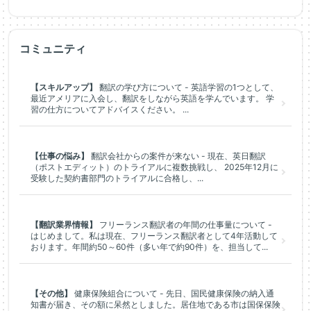
コミュニティ
【スキルアップ】
翻訳の学び方について - 英語学習の1つとして、
最近アメリアに入会し、翻訳をしながら英語を学んでいます。 学
習の仕方についてアドバイスください。 ...
【仕事の悩み】
翻訳会社からの案件が来ない - 現在、英日翻訳
（ポストエディット）のトライアルに複数挑戦し、 2025年12月に
受験した契約書部門のトライアルに合格し、...
【翻訳業界情報】
フリーランス翻訳者の年間の仕事量について -
はじめまして。私は現在、フリーランス翻訳者として4年活動して
おります。年間約50～60件（多い年で約90件）を、担当して...
【その他】
健康保険組合について - 先日、国民健康保険の納入通
知書が届き、その額に呆然としました。居住地である市は国保保険