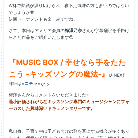
W杯で熱戦が繰り広げられ、寝不足気味の方も多いのではない
でしょうか⚽
決勝トーナメントも楽しみですね。
さて、本日はアメリア会員の
梅澤乃奈さん
が字幕翻訳を手掛け
られた作品をご紹介いたします😊
『MUSIC BOX / 幸せなら手をたた
こう -キッズソングの魔法-』
U-NEXT
詳細は⭐
コチラ
⭐から
梅澤さんからコメントをいただきました✨
過小評価されがちなキッズソング専門のミュージシャンにフォ
ーカスした興味深いドキュメンタリーです。
私自身、子育て中は子ども向けの歌を耳にする機会が多くあり
ました。何気なく聴いていた曲も、あらためて耳を傾けると、