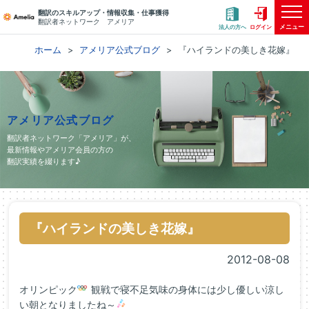
翻訳のスキルアップ・情報収集・仕事獲得
翻訳者ネットワーク アメリア
メニュー
法人の方へ
ログイン
ホーム
アメリア公式ブログ
『ハイランドの美しき花嫁』
アメリア公式ブログ
翻訳者ネットワーク「アメリア」が、
最新情報やアメリア会員の方の
翻訳実績を綴ります♪
『ハイランドの美しき花嫁』
2012-08-08
オリンピック
観戦で寝不足気味の身体には少し優しい涼し
い朝となりましたね～