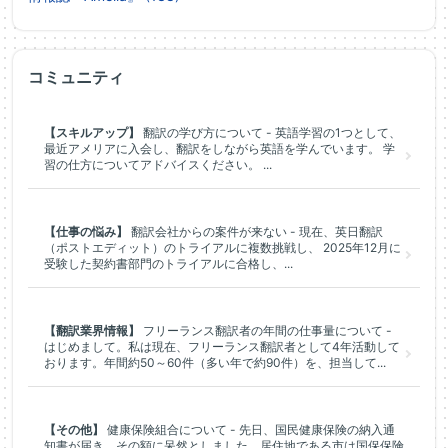
コミュニティ
【スキルアップ】
翻訳の学び方について - 英語学習の1つとして、
最近アメリアに入会し、翻訳をしながら英語を学んでいます。 学
習の仕方についてアドバイスください。 ...
【仕事の悩み】
翻訳会社からの案件が来ない - 現在、英日翻訳
（ポストエディット）のトライアルに複数挑戦し、 2025年12月に
受験した契約書部門のトライアルに合格し、...
【翻訳業界情報】
フリーランス翻訳者の年間の仕事量について -
はじめまして。私は現在、フリーランス翻訳者として4年活動して
おります。年間約50～60件（多い年で約90件）を、担当して...
【その他】
健康保険組合について - 先日、国民健康保険の納入通
知書が届き、その額に呆然としました。居住地である市は国保保険