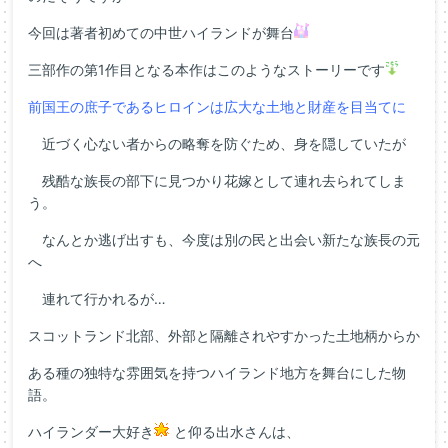
今回は著者初めての中世ハイランドが舞台
三部作の第1作目となる本作はこのようなストーリーです
前国王の庶子であるヒロインは広大な土地と財産を目当てに
近づく心ない者からの略奪を防ぐため、身を隠していたが
残酷な族長の部下に見つかり花嫁として連れ去られてしま
う。
なんとか逃げ出すも、今度は別の民と出会い新たな族長の元
へ
連れて行かれるが…
スコットランド北部、外部と隔離されやすかった土地柄からか
ある種の独特な雰囲気を持つハイランド地方を舞台にした物
語。
ハイランダー大好き
と仰る出水さんは、