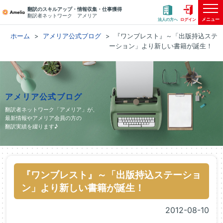
翻訳のスキルアップ・情報収集・仕事獲得
翻訳者ネットワーク アメリア
メニュー
法人の方へ
ログイン
ホーム
アメリア公式ブログ
『ワンブレスト』～「出版持込ステ
ーション」より新しい書籍が誕生！
アメリア公式ブログ
翻訳者ネットワーク「アメリア」が、
最新情報やアメリア会員の方の
翻訳実績を綴ります♪
『ワンブレスト』～「出版持込ステーショ
ン」より新しい書籍が誕生！
2012-08-10