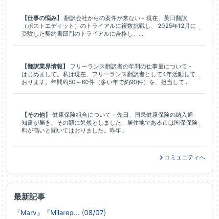
【仕事の悩み】
翻訳会社からの案件が来ない - 現在、英日翻訳
（ポストエディット）のトライアルに複数挑戦し、 2025年12月に
受験した契約書部門のトライアルに合格し、...
【翻訳業界情報】
フリーランス翻訳者の年間の仕事量について -
はじめまして。私は現在、フリーランス翻訳者として4年活動して
おります。年間約50～60件（多い年で約90件）を、担当して...
【その他】
健康保険組合について - 先日、国民健康保険の納入通
知書が届き、その額に呆然としました。居住地である市は国保保険
料が高いと聞いてはおりました。昨年...
コミュニティへ
最新記事
『Marv』『Milarep... (08/07)