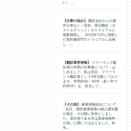
い。 ...
【仕事の悩み】
翻訳会社からの案
件が来ない - 現在、英日翻訳（ポ
ストエディット）のトライアルに
複数挑戦し、 2025年12月に受験し
た契約書部門のトライアルに合格
し、...
【翻訳業界情報】
フリーランス翻
訳者の年間の仕事量について - は
じめまして。私は現在、フリーラ
ンス翻訳者として4年活動しており
ます。年間約50～60件（多い年で
約90件）を、担当して...
【その他】
健康保険組合について
- 先日、国民健康保険の納入通知書
が届き、その額に呆然としまし
た。居住地である市は国保保険料
が高いと聞いてはおりました。昨
年...