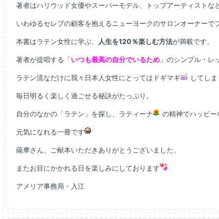
著者はハリウッド女優やスーパーモデル、トップアーティストな
いわゆるセレブの顧客を抱えるニューヨークのサロンオーナーで
本書はラテン女性に学ぶ、
人生を120％楽しむ方法
が満載です。
著者が提唱する「
いつも最高の自分でいるため
」のシンプル・レ
ラテン流なだけに我々日本人女性にとってはドギマギ
してしま
毎日明るく楽しく過ごせる秘訣がたっぷり。
自分のなかの「ラテン」を探し、ラティーナ
の精神でハッピー
元気になれる一冊です
薩摩さん、ご献本いただきありがとうございました。
またお目にかかれる日を楽しみにしております
アメリア事務局・入江