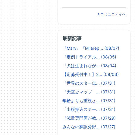
コミュニティへ
最新記事
『Marv』『Milarep... (08/07)
『定例トライアル... (08/05)
『犬は生まれなが... (08/04)
【応募受付中！】2... (08/03)
『世界のスター伝... (07/31)
『天空史マップ ... (07/31)
年齢よりも重視さ... (07/31)
「出版持込ステー... (07/31)
『減量専門医が教... (07/29)
みんなの翻訳分野... (07/27)