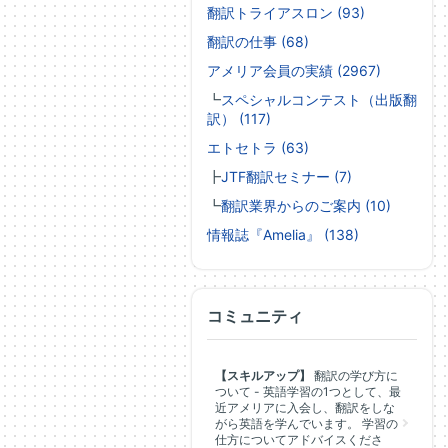
翻訳トライアスロン (93)
翻訳の仕事 (68)
アメリア会員の実績 (2967)
┗
スペシャルコンテスト（出版翻
訳） (117)
エトセトラ (63)
┣
JTF翻訳セミナー (7)
┗
翻訳業界からのご案内 (10)
情報誌『Amelia』 (138)
コミュニティ
【スキルアップ】
翻訳の学び方に
ついて - 英語学習の1つとして、最
近アメリアに入会し、翻訳をしな
がら英語を学んでいます。 学習の
仕方についてアドバイスくださ