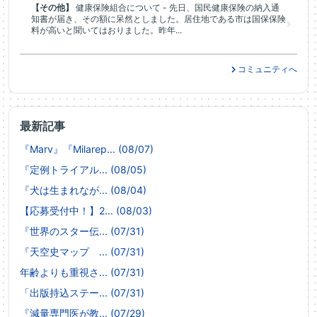
【その他】
健康保険組合について - 先日、国民健康保険の納入通
知書が届き、その額に呆然としました。居住地である市は国保保険
料が高いと聞いてはおりました。昨年...
コミュニティへ
最新記事
『Marv』『Milarep... (08/07)
『定例トライアル... (08/05)
『犬は生まれなが... (08/04)
【応募受付中！】2... (08/03)
『世界のスター伝... (07/31)
『天空史マップ ... (07/31)
年齢よりも重視さ... (07/31)
「出版持込ステー... (07/31)
『減量専門医が教... (07/29)