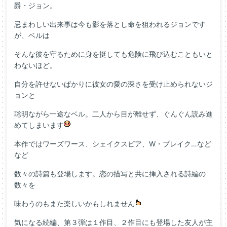
爵・ジョン。
忌まわしい出来事は今も影を落とし命を狙われるジョンです
が、ベルは
そんな彼を守るために身を挺しても危険に飛び込むこともいと
わないほど。
自分を許せないばかりに彼女の愛の深さを受け止められないジ
ョンと
聡明ながら一途なベル。二人から目が離せず、ぐんぐん読み進
めてしまいます
本作ではワーズワース、シェイクスピア、W・ブレイク…など
など
数々の詩篇も登場します。恋の描写と共に挿入される詩編の
数々を
味わうのもまた楽しいかもしれません
気になる続編、第３弾は１作目、２作目にも登場した友人が主