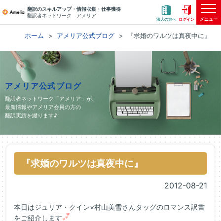
翻訳のスキルアップ・情報収集・仕事獲得
翻訳者ネットワーク アメリア
メニュー
法人の方へ
ログイン
ホーム
アメリア公式ブログ
『求婚のワルツは真夜中に』
アメリア公式ブログ
翻訳者ネットワーク「アメリア」が、
最新情報やアメリア会員の方の
翻訳実績を綴ります♪
『求婚のワルツは真夜中に』
2012-08-21
本日はジュリア・クイン×村山美雪さんタッグのロマンス訳書
をご紹介します