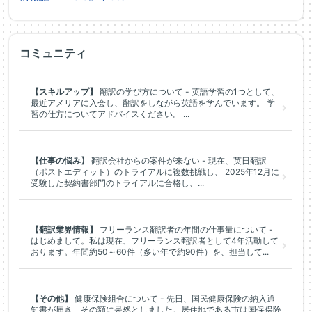
コミュニティ
【スキルアップ】
翻訳の学び方について - 英語学習の1つとして、
最近アメリアに入会し、翻訳をしながら英語を学んでいます。 学
習の仕方についてアドバイスください。 ...
【仕事の悩み】
翻訳会社からの案件が来ない - 現在、英日翻訳
（ポストエディット）のトライアルに複数挑戦し、 2025年12月に
受験した契約書部門のトライアルに合格し、...
【翻訳業界情報】
フリーランス翻訳者の年間の仕事量について -
はじめまして。私は現在、フリーランス翻訳者として4年活動して
おります。年間約50～60件（多い年で約90件）を、担当して...
【その他】
健康保険組合について - 先日、国民健康保険の納入通
知書が届き、その額に呆然としました。居住地である市は国保保険