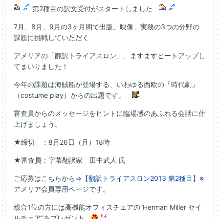
第2種目の訳文受付がスタートしました
7月、8月、9月の3ヶ月間で出版、映像、実務の3つの分野の
課題に挑戦していただく
アメリアの「翻訳トライアスロン」、ますますヒートアップし
てまいりました！
今年の課題は海賊船が登場する、いわゆる西欧の「時代劇」
（costume play）からの出題です。
審査員からのメッセージをヒントに臨場感のあふれる会話に仕
上げましょう。
★締切 ：8月26日（月）18時
★審査員：字幕翻訳家 田中武人 氏
ご応募はこちらから
⇒【翻訳トライアスロン2013 第2種目】
※
アメリア会員専用ページです。
総合1位の方には高機能オフィスチェアの“Herman Miller セイ
ルチェア”をプレゼント