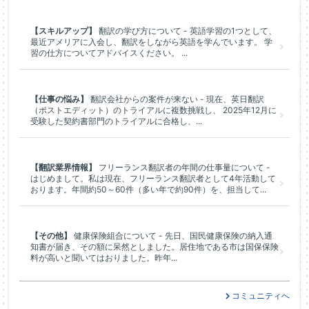
【スキルアップ】
翻訳の学び方について - 英語学習の1つとして、
最近アメリアに入会し、翻訳をしながら英語を学んでいます。 学
習の仕方についてアドバイスください。 ...
【仕事の悩み】
翻訳会社からの案件が来ない - 現在、英日翻訳
（ポストエディット）のトライアルに複数挑戦し、 2025年12月に
受験した契約書部門のトライアルに合格し、...
【翻訳業界情報】
フリーランス翻訳者の年間の仕事量について -
はじめまして。私は現在、フリーランス翻訳者として4年活動して
おります。年間約50～60件（多い年で約90件）を、担当して...
【その他】
健康保険組合について - 先日、国民健康保険の納入通
知書が届き、その額に呆然としました。居住地である市は国保保険
料が高いと聞いてはおりました。昨年...
コミュニティへ