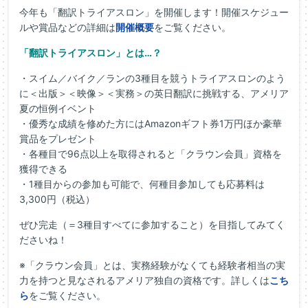
今年も「翻訳トライアスロン」を開催します！開催スケジュー
ルや賞品などの詳細は
開催概要
をご覧ください。
「翻訳トライアスロン」とは…？
・スイム／バイク／ランの3種目を競うトライアスロンのよう
に＜出版＞＜映像＞＜実務＞の英日翻訳に挑戦する、アメリア
夏の恒例イベント
・優秀な成績を修めた方にはAmazonギフト券1万円ほか豪華
賞品をプレゼント
・各種目で96点以上を取得されると「クラウン会員」資格を
獲得できる
・1種目からの参加も可能で、何種目参加しても応募料は
3,300円（税込）
ぜひ完走（＝3種目すべてに参加すること）を目指してみてく
ださいね！
※「クラウン会員」とは、実務経験がなくても経験者相当の実
力を持つと見なされるアメリア独自の資格です。詳しくは
こち
ら
をご覧ください。