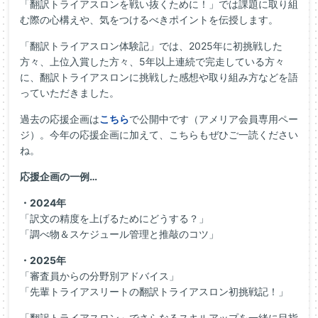
「翻訳トライアスロンを戦い抜くために！」では課題に取り組
む際の心構えや、気をつけるべきポイントを伝授します。
「翻訳トライアスロン体験記」では、2025年に初挑戦した
方々、上位入賞した方々、5年以上連続で完走している方々
に、翻訳トライアスロンに挑戦した感想や取り組み方などを語
っていただきました。
過去の応援企画は
こちら
で公開中です（アメリア会員専用ペー
ジ）。今年の応援企画に加えて、こちらもぜひご一読ください
ね。
応援企画の一例…
・2024年
「訳文の精度を上げるためにどうする？」
「調べ物＆スケジュール管理と推敲のコツ」
・2025年
「審査員からの分野別アドバイス」
「先輩トライアスリートの翻訳トライアスロン初挑戦記！」
「翻訳トライアスロン」でさらなるスキルアップを一緒に目指