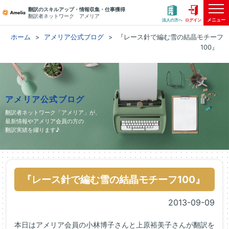
翻訳のスキルアップ・情報収集・仕事獲得
翻訳者ネットワーク アメリア
メニュー
法人の方へ
ログイン
ホーム
アメリア公式ブログ
『レース針で編む雪の結晶モチーフ
100』
アメリア公式ブログ
翻訳者ネットワーク「アメリア」が、
最新情報やアメリア会員の方の
翻訳実績を綴ります♪
『レース針で編む雪の結晶モチーフ100』
2013-09-09
本日はアメリア会員の小林博子さんと上原裕美子さんが翻訳を