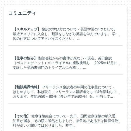
コミュニティ
【スキルアップ】
翻訳の学び方について - 英語学習の1つとして、
最近アメリアに入会し、翻訳をしながら英語を学んでいます。 学
習の仕方についてアドバイスください。 ...
【仕事の悩み】
翻訳会社からの案件が来ない - 現在、英日翻訳
（ポストエディット）のトライアルに複数挑戦し、 2025年12月に
受験した契約書部門のトライアルに合格し、...
【翻訳業界情報】
フリーランス翻訳者の年間の仕事量について -
はじめまして。私は現在、フリーランス翻訳者として4年活動して
おります。年間約50～60件（多い年で約90件）を、担当して...
【その他】
健康保険組合について - 先日、国民健康保険の納入通
知書が届き、その額に呆然としました。居住地である市は国保保険
料が高いと聞いてはおりました。昨年...