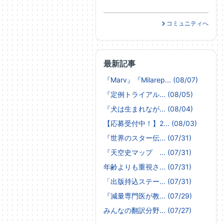
コミュニティへ
最新記事
『Marv』『Milarep... (08/07)
『定例トライアル... (08/05)
『犬は生まれなが... (08/04)
【応募受付中！】2... (08/03)
『世界のスター伝... (07/31)
『天空史マップ ... (07/31)
年齢よりも重視さ... (07/31)
「出版持込ステー... (07/31)
『減量専門医が教... (07/29)
みんなの翻訳分野... (07/27)