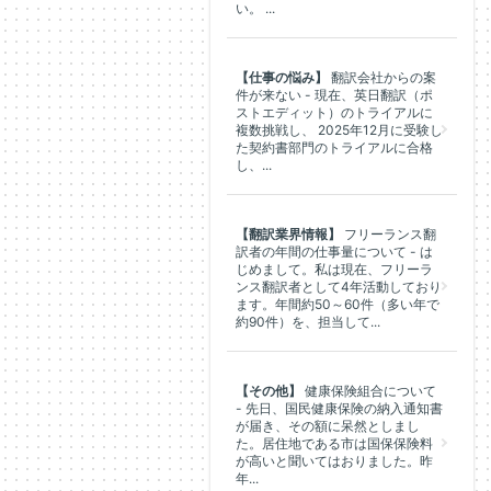
い。 ...
【仕事の悩み】
翻訳会社からの案
件が来ない - 現在、英日翻訳（ポ
ストエディット）のトライアルに
複数挑戦し、 2025年12月に受験し
た契約書部門のトライアルに合格
し、...
【翻訳業界情報】
フリーランス翻
訳者の年間の仕事量について - は
じめまして。私は現在、フリーラ
ンス翻訳者として4年活動しており
ます。年間約50～60件（多い年で
約90件）を、担当して...
【その他】
健康保険組合について
- 先日、国民健康保険の納入通知書
が届き、その額に呆然としまし
た。居住地である市は国保保険料
が高いと聞いてはおりました。昨
年...