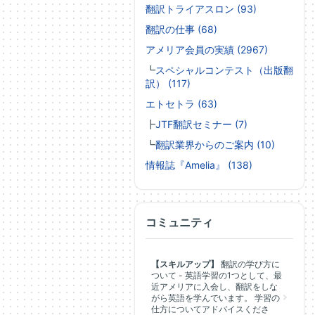
翻訳トライアスロン (93)
翻訳の仕事 (68)
アメリア会員の実績 (2967)
┗
スペシャルコンテスト（出版翻
訳） (117)
エトセトラ (63)
┣
JTF翻訳セミナー (7)
┗
翻訳業界からのご案内 (10)
情報誌『Amelia』 (138)
コミュニティ
【スキルアップ】
翻訳の学び方に
ついて - 英語学習の1つとして、最
近アメリアに入会し、翻訳をしな
がら英語を学んでいます。 学習の
仕方についてアドバイスくださ