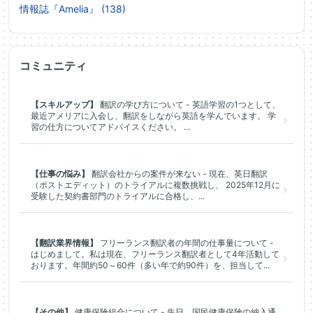
情報誌『Amelia』 (138)
コミュニティ
【スキルアップ】
翻訳の学び方について - 英語学習の1つとして、
最近アメリアに入会し、翻訳をしながら英語を学んでいます。 学
習の仕方についてアドバイスください。 ...
【仕事の悩み】
翻訳会社からの案件が来ない - 現在、英日翻訳
（ポストエディット）のトライアルに複数挑戦し、 2025年12月に
受験した契約書部門のトライアルに合格し、...
【翻訳業界情報】
フリーランス翻訳者の年間の仕事量について -
はじめまして。私は現在、フリーランス翻訳者として4年活動して
おります。年間約50～60件（多い年で約90件）を、担当して...
【その他】
健康保険組合について - 先日、国民健康保険の納入通