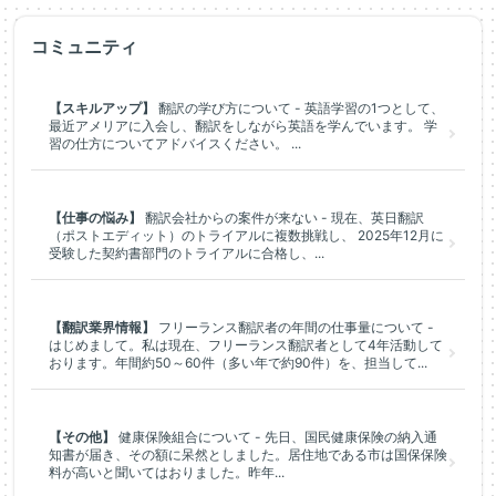
コミュニティ
【スキルアップ】
翻訳の学び方について - 英語学習の1つとして、
最近アメリアに入会し、翻訳をしながら英語を学んでいます。 学
習の仕方についてアドバイスください。 ...
【仕事の悩み】
翻訳会社からの案件が来ない - 現在、英日翻訳
（ポストエディット）のトライアルに複数挑戦し、 2025年12月に
受験した契約書部門のトライアルに合格し、...
【翻訳業界情報】
フリーランス翻訳者の年間の仕事量について -
はじめまして。私は現在、フリーランス翻訳者として4年活動して
おります。年間約50～60件（多い年で約90件）を、担当して...
【その他】
健康保険組合について - 先日、国民健康保険の納入通
知書が届き、その額に呆然としました。居住地である市は国保保険
料が高いと聞いてはおりました。昨年...