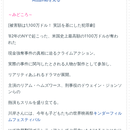
～みどころ～
[被害額は1,100万ドル！ 実話を基にした犯罪劇]
’82年のNYで起こった、米国史上最高額の1100万ドルが奪わ
れた
現金強奪事件の真相に迫るクライムアクション。
実際の事件に関与したとされる人物が製作として参加し、
リアリティあふれるドラマが展開。
主演のリアム・ヘムズワース、刑事役のドウェイン・ジョンソ
ンらの
熱演もスリルを盛り立てる。
川岸さんには、今年も子どもたちの世界映画祭
キンダーフィル
ムフェスティバル