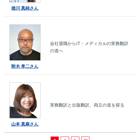
徳川 真純さん
会社退職からIT・メディカルの実務翻訳
の道へ
附木 孝二さん
実務翻訳と出版翻訳、両立の道を探る
山本 真麻さん