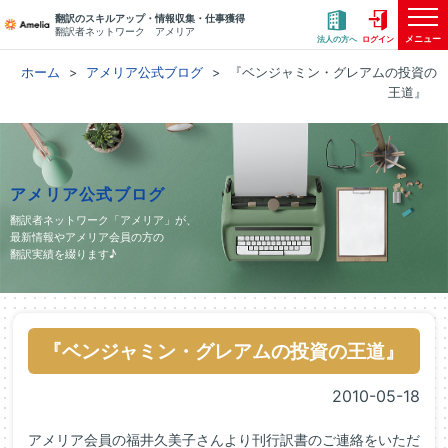
翻訳のスキルアップ・情報収集・仕事獲得
翻訳者ネットワーク アメリア
メニュー
法人の方へ
ログイン
ホーム
アメリア公式ブログ
『ベンジャミン・グレアムの投資の
王道』
アメリア公式ブログ
翻訳者ネットワーク「アメリア」が、
最新情報やアメリア会員の方の
翻訳実績を綴ります♪
『ベンジャミン・グレアムの投資の王道』
2010-05-18
アメリア会員の福井久美子さんより刊行訳書のご連絡をいただ