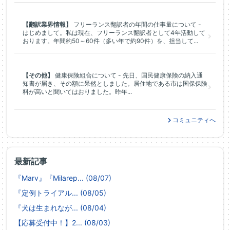
【翻訳業界情報】
フリーランス翻訳者の年間の仕事量について -
はじめまして。私は現在、フリーランス翻訳者として4年活動して
おります。年間約50～60件（多い年で約90件）を、担当して...
【その他】
健康保険組合について - 先日、国民健康保険の納入通
知書が届き、その額に呆然としました。居住地である市は国保保険
料が高いと聞いてはおりました。昨年...
コミュニティへ
最新記事
『Marv』『Milarep... (08/07)
『定例トライアル... (08/05)
『犬は生まれなが... (08/04)
【応募受付中！】2... (08/03)