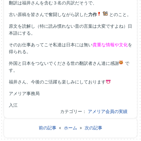
翻訳は福井さんを含む３名の共訳だそうで、
古い原稿を皆さんで奮闘しながら訳した
力作
とのこと。
原文を読解し（特に読み慣れない昔の言葉は大変ですよね）日
本語にする。
そのお仕事あってこそ私達は日本には無い
貴重な情報や文化
を
得られる。
外国と日本をつないでくださる世の翻訳者さん達に感謝
で
す。
福井さん、今後のご活躍も楽しみにしております
アメリア事務局
入江
カテゴリー：
アメリア会員の実績
前の記事
«
ホーム
»
次の記事