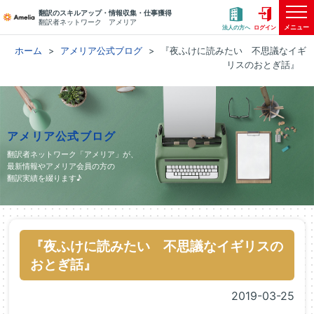
翻訳のスキルアップ・情報収集・仕事獲得
翻訳者ネットワーク アメリア
メニュー
法人の方へ
ログイン
ホーム
アメリア公式ブログ
『夜ふけに読みたい 不思議なイギ
リスのおとぎ話』
アメリア公式ブログ
翻訳者ネットワーク「アメリア」が、
最新情報やアメリア会員の方の
翻訳実績を綴ります♪
『夜ふけに読みたい 不思議なイギリスの
おとぎ話』
2019-03-25