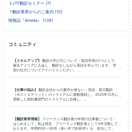
┣
JTF翻訳セミナー (7)
┗
翻訳業界からのご案内 (10)
情報誌『Amelia』 (138)
コミュニティ
【スキルアップ】
翻訳の学び方について - 英語学習の1つとして、
最近アメリアに入会し、翻訳をしながら英語を学んでいます。 学
習の仕方についてアドバイスください。 ...
【仕事の悩み】
翻訳会社からの案件が来ない - 現在、英日翻訳
（ポストエディット）のトライアルに複数挑戦し、 2025年12月に
受験した契約書部門のトライアルに合格し、...
【翻訳業界情報】
フリーランス翻訳者の年間の仕事量について -
はじめまして。私は現在、フリーランス翻訳者として4年活動して
おります。年間約50～60件（多い年で約90件）を、担当して...