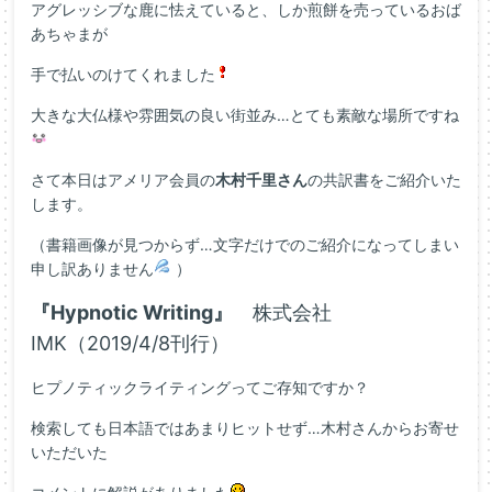
アグレッシブな鹿に怯えていると、しか煎餅を売っているおば
あちゃまが
手で払いのけてくれました
大きな大仏様や雰囲気の良い街並み…とても素敵な場所ですね
さて本日はアメリア会員の
木村千里さん
の共訳書をご紹介いた
します。
（書籍画像が見つからず…文字だけでのご紹介になってしまい
申し訳ありません
）
『Hypnotic Writing』
株式会社
IMK（2019/4/8刊行）
ヒプノティックライティングってご存知ですか？
検索しても日本語ではあまりヒットせず…木村さんからお寄せ
いただいた