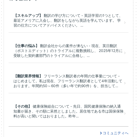
【スキルアップ】
翻訳の学び方について - 英語学習の1つとして、
最近アメリアに入会し、翻訳をしながら英語を学んでいます。 学
習の仕方についてアドバイスください。 ...
【仕事の悩み】
翻訳会社からの案件が来ない - 現在、英日翻訳
（ポストエディット）のトライアルに複数挑戦し、 2025年12月に
受験した契約書部門のトライアルに合格し、...
【翻訳業界情報】
フリーランス翻訳者の年間の仕事量について -
はじめまして。私は現在、フリーランス翻訳者として4年活動して
おります。年間約50～60件（多い年で約90件）を、担当して...
【その他】
健康保険組合について - 先日、国民健康保険の納入通
知書が届き、その額に呆然としました。居住地である市は国保保険
料が高いと聞いてはおりました。昨年...
コミュニティへ