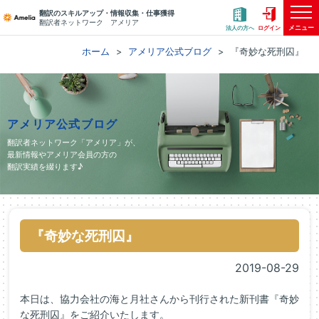
翻訳のスキルアップ・情報収集・仕事獲得
翻訳者ネットワーク アメリア
メニュー
法人の方へ
ログイン
ホーム
アメリア公式ブログ
『奇妙な死刑囚』
アメリア公式ブログ
翻訳者ネットワーク「アメリア」が、
最新情報やアメリア会員の方の
翻訳実績を綴ります♪
『奇妙な死刑囚』
2019-08-29
本日は、協力会社の海と月社さんから刊行された新刊書『奇妙
な死刑囚』をご紹介いたします。