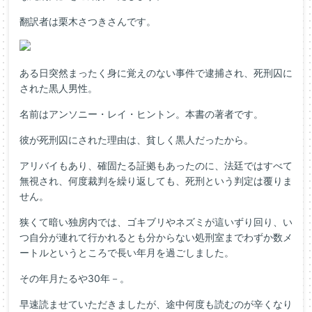
翻訳者は栗木さつきさんです。
ある日突然まったく身に覚えのない事件で逮捕され、死刑囚に
された黒人男性。
名前はアンソニー・レイ・ヒントン。本書の著者です。
彼が死刑囚にされた理由は、貧しく黒人だったから。
アリバイもあり、確固たる証拠もあったのに、法廷ではすべて
無視され、何度裁判を繰り返しても、死刑という判定は覆りま
せん。
狭くて暗い独房内では、ゴキブリやネズミが這いずり回り、い
つ自分が連れて行かれるとも分からない処刑室までわずか数メ
ートルというところで長い年月を過ごしました。
その年月たるや30年－。
早速読ませていただきましたが、途中何度も読むのが辛くなり